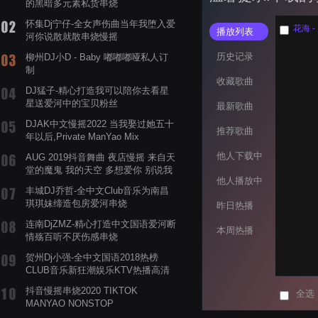
的黑暗多元素私货串烧
怀集Dj宁仔-全女声伤曲当年我堕入爱
花海 -
播放列表
河你说散就散串烧慢摇
历史记录
柳州DJ小D - Baby 嘟嘟嘟哑私人订
制
收藏歌曲
DJ猛子-精心打造我可以陪你去看星
星送爱河中的宝贝粉丝
最新歌曲
DJAK中文慢摇2022 当我娶过她五十
推荐歌曲
年以后,Private ManYao Mix
他人下载中
AUG 2019抖音舞曲 夜店慢摇 来自天
堂的魔鬼 我的天空 多想爱你 别说我
他人播放中
的眼泪你无所谓 渡我不渡她
丰城DJ乔哲-全中文Club音乐为南昌
琪琪妹缔造包房爱河串烧
昨日热播
连南DjZMZ-精心打造中文国语爱河断
本周热播
情殇百听不厌伤感串烧
贺州Dj小强-全中文国语2018热榜
CLUB音乐新狂潮娱乐KTV热播高清
系列串烧
抖音慢摇串烧2020 TIKTOK
全选
MANYAO NONSTOP
POWERMIXFOR_ADRIANNE飞鸟和