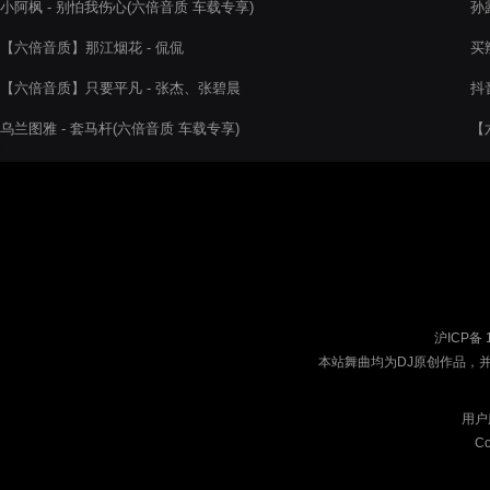
小阿枫 - 别怕我伤心(六倍音质 车载专享)
孙
【六倍音质】那江烟花 - 侃侃
买
【六倍音质】只要平凡 - 张杰、张碧晨
抖音
乌兰图雅 - 套马杆(六倍音质 车载专享)
【
沪ICP备 
本站舞曲均为DJ原创作品，
用户
Co