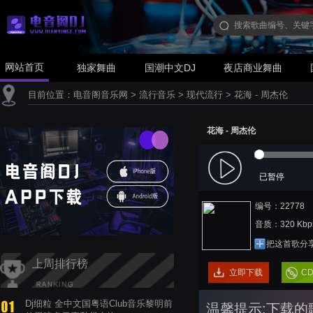
网站首页
独家舞曲
国潮中文DJ
夜店商业舞曲
目前位置：
电音阁音乐网
>
流行音乐
>
现代流行
>
花海 - 周杰伦
花海 - 周杰伦
已暂停
编号：22778
音质：320 Kbp
把这首歌分
上周排行榜
立即下载
C
Dj细粒 全中文国粤语Club音乐黎明前
温馨提示:下载