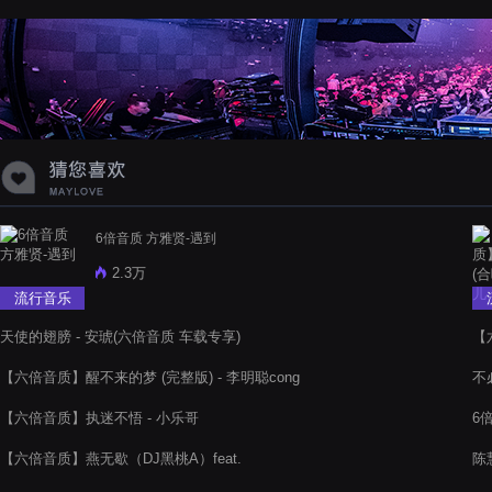
蝉爸爸妈妈爱存在夏天的风是想你的
声音啊
6倍音质 方雅贤-遇到
2.3万
流行音乐
天使的翅膀 - 安琥(六倍音质 车载专享)
【
【六倍音质】醒不来的梦 (完整版) - 李明聪cong
不
【六倍音质】执迷不悟 - 小乐哥
6
【六倍音质】燕无歇（DJ黑桃A）feat.
陈