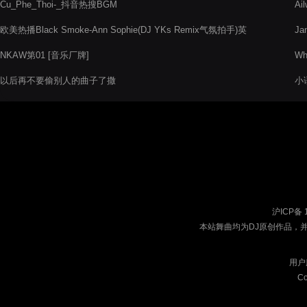
Cu_Phe_Thoi-_抖音热搜BGM
Ai
欧美热播Black Smoke-Ann Sophie(DJ YKs Remix气氛拍手)英
Ja
文电音舞曲
NKAW第01 [音乐厂牌]
Wh
以后再不要偷别人的曲子了撒
小语
沪ICP备 
本站舞曲均为DJ原创作品，
用户
Co