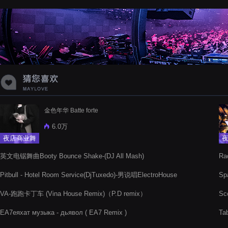
蝉爸爸妈妈爱存在夏天的风是想你的
声音啊
金色年华 Batte forte
6.0万
夜店商业舞
曲
英文电锯舞曲Booty Bounce Shake-(DJ All Mash)
Ra
Pitbull - Hotel Room Service(DjTuxedo)-男说唱ElectroHouse
Sp
VA-跑跑卡丁车 (Vina House Remix)（P.D remix）
Sco
EA7еяхат музыка - дьявол ( EA7 Remix )
Ta