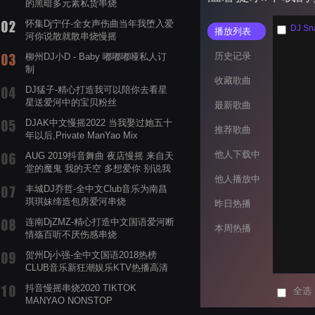
的黑暗多元素私货串烧
怀集Dj宁仔-全女声伤曲当年我堕入爱
DJ Sn
播放列表
河你说散就散串烧慢摇
历史记录
柳州DJ小D - Baby 嘟嘟嘟哑私人订
制
收藏歌曲
DJ猛子-精心打造我可以陪你去看星
星送爱河中的宝贝粉丝
最新歌曲
DJAK中文慢摇2022 当我娶过她五十
推荐歌曲
年以后,Private ManYao Mix
他人下载中
AUG 2019抖音舞曲 夜店慢摇 来自天
堂的魔鬼 我的天空 多想爱你 别说我
他人播放中
的眼泪你无所谓 渡我不渡她
丰城DJ乔哲-全中文Club音乐为南昌
琪琪妹缔造包房爱河串烧
昨日热播
连南DjZMZ-精心打造中文国语爱河断
本周热播
情殇百听不厌伤感串烧
贺州Dj小强-全中文国语2018热榜
CLUB音乐新狂潮娱乐KTV热播高清
系列串烧
抖音慢摇串烧2020 TIKTOK
全选
MANYAO NONSTOP
POWERMIXFOR_ADRIANNE飞鸟和