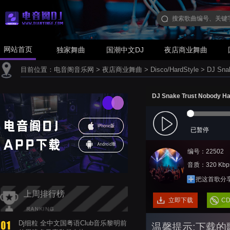
网站首页
独家舞曲
国潮中文DJ
夜店商业舞曲
目前位置：
电音阁音乐网
>
夜店商业舞曲
>
Disco/HardStyle
>
DJ Sna
DJ Snake Trust Nobody Ha
已暂停
编号：22502
音质：320 Kbp
把这首歌分
上周排行榜
立即下载
C
Dj细粒 全中文国粤语Club音乐黎明前
温馨提示:下载