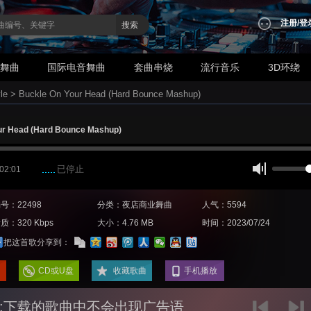
注册
/
登
搜索
业舞曲
国际电音舞曲
套曲串烧
流行音乐
3D环绕
le
>
Buckle On Your Head (Hard Bounce Mashup)
ur Head (Hard Bounce Mashup)
已停止
 02:01
号：22498
分类：夜店商业舞曲
人气：5594
质：320 Kbps
大小：4.76 MB
时间：2023/07/24
把这首歌分享到：
CD或U盘
收藏歌曲
手机播放
:下载的歌曲中不会出现广告语