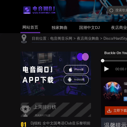
网站首页
独家舞曲
国潮中文DJ
夜店商
目前位置：
电音阁音乐网
>
夜店商业舞曲
>
Disco/HardSty
Buckle On Yo
00:00 /
编
音
上周排行榜
立即下载
Dj细粒 全中文国粤语Club音乐黎明前
温馨提示