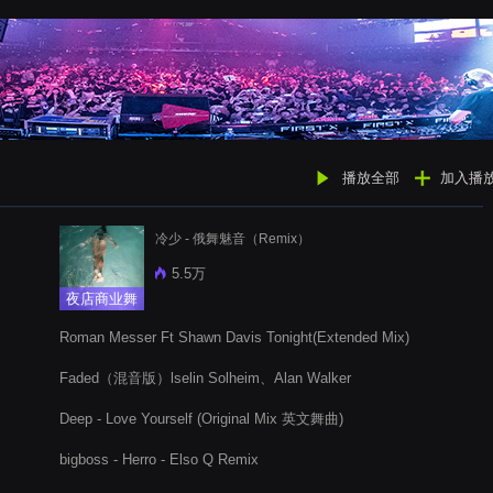
播放全部
加入播
冷少 - 俄舞魅音（Remix）
5.5万
夜店商业舞
曲
Roman Messer Ft Shawn Davis Tonight(Extended Mix)
Faded（混音版）lselin Solheim、Alan Walker
Deep - Love Yourself (Original Mix 英文舞曲)
bigboss - Herro - Elso Q Remix