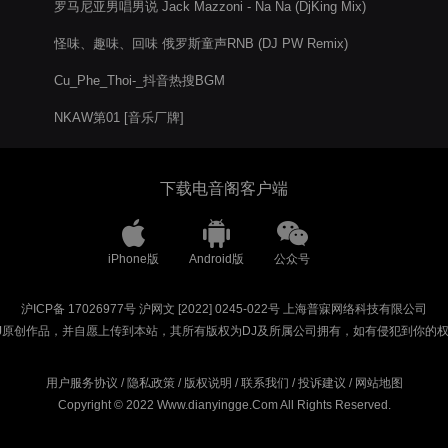
罗马尼亚男唱男说 Jack Mazzoni - Na Na (DjKing Mix)
怪味、趣味、回味 俄罗斯童声RNB (DJ PW Remix)
Cu_Phe_Thoi-_抖音热搜BGM
NKAW第01 [音乐厂牌]
下载电音阁客户端
iPhone版
Android版
公众号
沪ICP备 17026977号
沪网文 [2022] 0245-022号
上海普寐网络科技有限公司
J原创作品，并自愿上传到本站，其所有版权为DJ及所属公司拥有，如有侵犯到你的
用户服务协议
/
隐私政策
/
版权说明
/
联系我们
/
投诉建议
/
网站地图
Copyright © 2022 Www.dianyingge.Com All Rights Reserved.