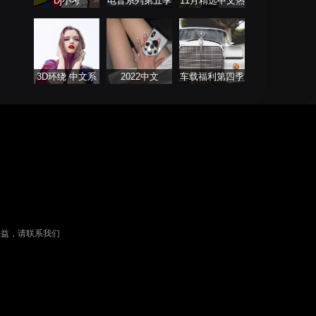
Dj小考
电音系列第五季
11月精选中文热
播歌曲合集
3D环绕 中文系
2022中文
车载福利第四季
列
ProgHouse歌曲
权益，请联系我们