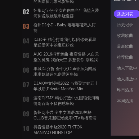
的黑暗多元素私货串烧
怀集Dj宁仔-全女声伤曲当年我堕入爱
播放列表
河你说散就散串烧慢摇
历史记录
柳州DJ小D - Baby 嘟嘟嘟哑私人订
制
收藏歌曲
DJ猛子-精心打造我可以陪你去看星
星送爱河中的宝贝粉丝
最新歌曲
AUG 2019抖音舞曲 夜店慢摇 来自天
推荐歌曲
堂的魔鬼 我的天空 多想爱你 别说我
的眼泪你无所谓 渡我不渡她
他人下载中
丰城DJ乔哲-全中文Club音乐为南昌
琪琪妹缔造包房爱河串烧
他人播放中
DJAK中文慢摇2022 当我娶过她五十
年以后,Private ManYao Mix
昨日热播
连南DjZMZ-精心打造中文国语爱河断
本周热播
情殇百听不厌伤感串烧
贺州Dj小强-全中文国语2018热榜
CLUB音乐新狂潮娱乐KTV热播高清
系列串烧
抖音慢摇串烧2020 TIKTOK
MANYAO NONSTOP
POWERMIXFOR_ADRIANNE飞鸟和