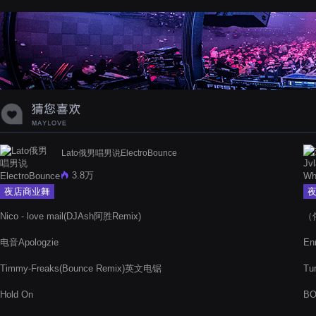
蝉爸爸妈妈爱存在夏天的风是想你的
声音啊
Lato俄男唱男说ElectroBounce
3.8万
夜店商业舞
曲
Nico - love mail(DJAsh阿胜Remix)
（俄
电音Apologzie
En
Timmy-Freaks(Bounce Remix)英文电锯
Tu
Hold On
BO