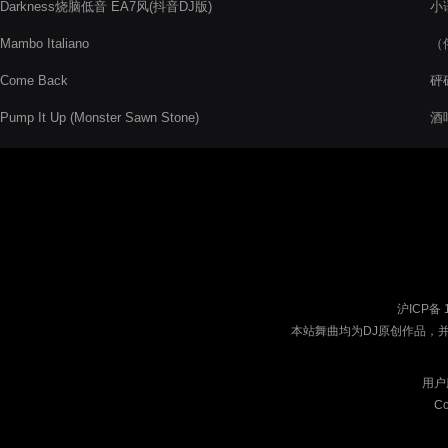
Darkness烧脑低音 EA7风(抖音DJ版)
小语
Mambo Italiano
（俄
Come Back
砰砰
Pump It Up (Monster Sawn Stone)
酒
沪ICP备 
本站舞曲均为DJ原创作品，
用户
Co