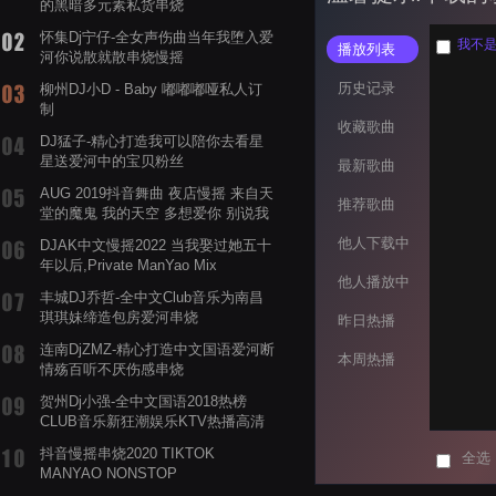
的黑暗多元素私货串烧
怀集Dj宁仔-全女声伤曲当年我堕入爱
我不是一
播放列表
河你说散就散串烧慢摇
历史记录
柳州DJ小D - Baby 嘟嘟嘟哑私人订
制
收藏歌曲
DJ猛子-精心打造我可以陪你去看星
星送爱河中的宝贝粉丝
最新歌曲
AUG 2019抖音舞曲 夜店慢摇 来自天
推荐歌曲
堂的魔鬼 我的天空 多想爱你 别说我
的眼泪你无所谓 渡我不渡她
他人下载中
DJAK中文慢摇2022 当我娶过她五十
年以后,Private ManYao Mix
他人播放中
丰城DJ乔哲-全中文Club音乐为南昌
琪琪妹缔造包房爱河串烧
昨日热播
连南DjZMZ-精心打造中文国语爱河断
本周热播
情殇百听不厌伤感串烧
贺州Dj小强-全中文国语2018热榜
CLUB音乐新狂潮娱乐KTV热播高清
系列串烧
抖音慢摇串烧2020 TIKTOK
全选
MANYAO NONSTOP
POWERMIXFOR_ADRIANNE飞鸟和