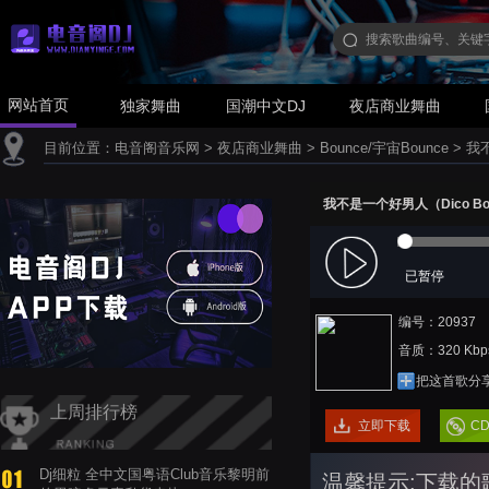
网站首页
独家舞曲
国潮中文DJ
夜店商业舞曲
目前位置：
电音阁音乐网
>
夜店商业舞曲
>
Bounce/宇宙Bounce
>
我不
我不是一个好男人（Dico Bou
已暂停
编号：20937
音质：320 Kbp
把这首歌分
上周排行榜
立即下载
C
Dj细粒 全中文国粤语Club音乐黎明前
温馨提示:下载