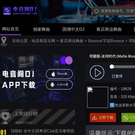
网站首页
独家舞曲
国潮中文DJ
夜店商业舞曲
目前位置：
电音阁音乐网
>
夜店商业舞曲
>
Bounce/宇宙Bounce
>
邓紫
邓紫棋-冰河时代 (Mafia Music
已暂停
编号：19629
音质：320 Kbp
把这首歌分
上周排行榜
立即下载
C
Dj细粒 全中文国粤语Club音乐黎明前
温馨提示:下载