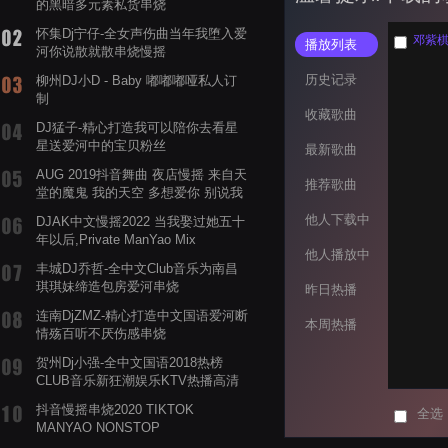
的黑暗多元素私货串烧
怀集Dj宁仔-全女声伤曲当年我堕入爱
邓紫棋-冰
播放列表
河你说散就散串烧慢摇
历史记录
柳州DJ小D - Baby 嘟嘟嘟哑私人订
制
收藏歌曲
DJ猛子-精心打造我可以陪你去看星
星送爱河中的宝贝粉丝
最新歌曲
AUG 2019抖音舞曲 夜店慢摇 来自天
推荐歌曲
堂的魔鬼 我的天空 多想爱你 别说我
的眼泪你无所谓 渡我不渡她
他人下载中
DJAK中文慢摇2022 当我娶过她五十
年以后,Private ManYao Mix
他人播放中
丰城DJ乔哲-全中文Club音乐为南昌
琪琪妹缔造包房爱河串烧
昨日热播
连南DjZMZ-精心打造中文国语爱河断
本周热播
情殇百听不厌伤感串烧
贺州Dj小强-全中文国语2018热榜
CLUB音乐新狂潮娱乐KTV热播高清
系列串烧
抖音慢摇串烧2020 TIKTOK
全选
MANYAO NONSTOP
POWERMIXFOR_ADRIANNE飞鸟和