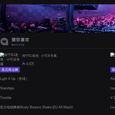
蝉爸爸妈妈爱存在夏天的风是想你的
声音啊
南宁DJ老海 - 小可乐专属
4.0万
夜店商业舞
曲
Light It Up（异域）
Ai
Starships
La
Tromba
V 
英文电锯舞曲Booty Bounce Shake-(DJ All Mash)
Lo