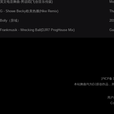
英文电音舞曲-男说唱(飞创音乐传媒)
Mo
G - Showe Becky欧美热播(Hike Remix)
Th
Bolly（异域）
2
Frankmusik - Wrecking Ball(DJR7 ProgHouse Mix)
Ga
沪ICP备 
本站舞曲均为DJ原创作品，
用户
Co