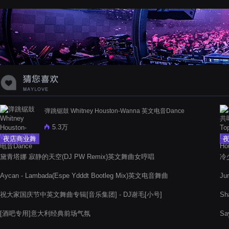
蝉爸爸妈妈爱存在夏天的风是想你的
声音啊
弹跳锯鼓 Whitney Houston-Wanna 英文电音Dance
5.3万
夜店商业舞
曲
黛青塔娜 寂静的天空(DJ PW Remix)英文舞曲女哼唱
冷
Aycan - Lambada(Espe Ydddt Bootleg Mix)英文电音舞曲
J
祝大家国庆节中英文舞曲专辑[音乐集团] - DJ谢毛[小号]
Sh
Re
[酒吧专用]意大利经典前场气氛
Sa