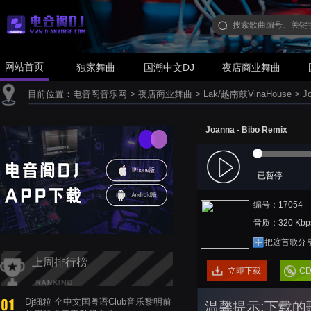
网站首页
独家舞曲
国潮中文DJ
夜店商业舞曲
目前位置：
电音阁音乐网
>
夜店商业舞曲
>
Lak/越南鼓VinaHouse
>
J
Joanna - Bibo Remix
已暂停
编号：17054
音质：320 Kbp
把这首歌分
上周排行榜
立即下载
C
Dj细粒 全中文国粤语Club音乐黎明前
温馨提示:下载