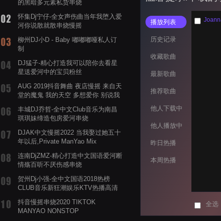
的黑暗多元素私货串烧
怀集Dj宁仔-全女声伤曲当年我堕入爱
Joann
播放列表
河你说散就散串烧慢摇
历史记录
柳州DJ小D - Baby 嘟嘟嘟哑私人订
制
收藏歌曲
DJ猛子-精心打造我可以陪你去看星
星送爱河中的宝贝粉丝
最新歌曲
AUG 2019抖音舞曲 夜店慢摇 来自天
推荐歌曲
堂的魔鬼 我的天空 多想爱你 别说我
的眼泪你无所谓 渡我不渡她
他人下载中
丰城DJ乔哲-全中文Club音乐为南昌
琪琪妹缔造包房爱河串烧
他人播放中
DJAK中文慢摇2022 当我娶过她五十
年以后,Private ManYao Mix
昨日热播
连南DjZMZ-精心打造中文国语爱河断
本周热播
情殇百听不厌伤感串烧
贺州Dj小强-全中文国语2018热榜
CLUB音乐新狂潮娱乐KTV热播高清
系列串烧
抖音慢摇串烧2020 TIKTOK
全选
MANYAO NONSTOP
POWERMIXFOR_ADRIANNE飞鸟和