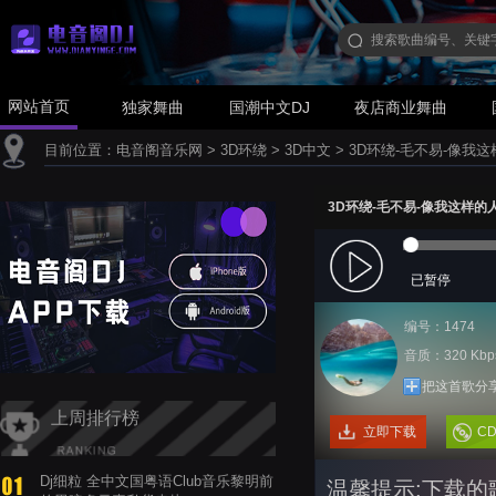
网站首页
独家舞曲
国潮中文DJ
夜店商业舞曲
目前位置：
电音阁音乐网
>
3D环绕
>
3D中文
>
3D环绕-毛不易-像我这
3D环绕-毛不易-像我这样的
已暂停
编号：1474
音质：320 Kbp
把这首歌分
上周排行榜
立即下载
C
Dj细粒 全中文国粤语Club音乐黎明前
温馨提示:下载