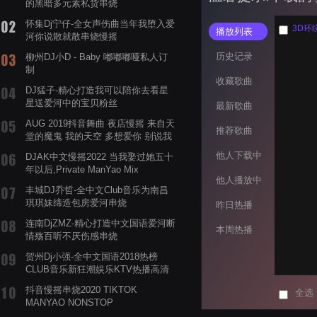
的黑暗多元素私货串烧
怀集Dj宁仔-全女声伤曲当年我堕入爱
3D环
播放列表
河你说散就散串烧慢摇
历史记录
柳州DJ小D - Baby 嘟嘟嘟哑私人订
制
收藏歌曲
DJ猛子-精心打造我可以陪你去看星
星送爱河中的宝贝粉丝
最新歌曲
AUG 2019抖音舞曲 夜店慢摇 来自天
推荐歌曲
堂的魔鬼 我的天空 多想爱你 别说我
的眼泪你无所谓 渡我不渡她
他人下载中
DJAK中文慢摇2022 当我娶过她五十
年以后,Private ManYao Mix
他人播放中
丰城DJ乔哲-全中文Club音乐为南昌
琪琪妹缔造包房爱河串烧
昨日热播
连南DjZMZ-精心打造中文国语爱河断
本周热播
情殇百听不厌伤感串烧
贺州Dj小强-全中文国语2018热榜
CLUB音乐新狂潮娱乐KTV热播高清
系列串烧
抖音慢摇串烧2020 TIKTOK
全选
MANYAO NONSTOP
POWERMIXFOR_ADRIANNE飞鸟和