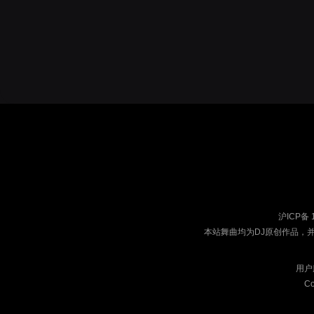
沪ICP备 
本站舞曲均为DJ原创作品，
用户
Co