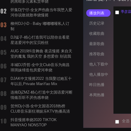
的黑暗多元素私货串烧
怀集Dj宁仔-全女声伤曲当年我堕入爱
季彦霖 
播放列表
河你说散就散串烧慢摇
历史记录
柳州DJ小D - Baby 嘟嘟嘟哑私人订
制
收藏歌曲
DJ猛子-精心打造我可以陪你去看星
星送爱河中的宝贝粉丝
最新歌曲
AUG 2019抖音舞曲 夜店慢摇 来自天
推荐歌曲
堂的魔鬼 我的天空 多想爱你 别说我
的眼泪你无所谓 渡我不渡她
他人下载中
丰城DJ乔哲-全中文Club音乐为南昌
琪琪妹缔造包房爱河串烧
他人播放中
DJAK中文慢摇2022 当我娶过她五十
年以后,Private ManYao Mix
昨日热播
连南DjZMZ-精心打造中文国语爱河断
本周热播
情殇百听不厌伤感串烧
贺州Dj小强-全中文国语2018热榜
CLUB音乐新狂潮娱乐KTV热播高清
系列串烧
抖音慢摇串烧2020 TIKTOK
全选
MANYAO NONSTOP
POWERMIXFOR_ADRIANNE飞鸟和