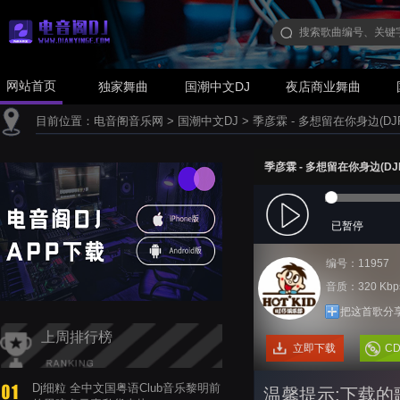
网站首页
独家舞曲
国潮中文DJ
夜店商业舞曲
目前位置：
电音阁音乐网
>
国潮中文DJ
>
季彦霖 - 多想留在你身边(DJPad
季彦霖 - 多想留在你身边(DJPad
已暂停
编号：11957
音质：320 Kbp
把这首歌分
上周排行榜
立即下载
C
Dj细粒 全中文国粤语Club音乐黎明前
温馨提示:下载