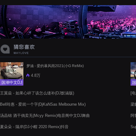
蝉爸爸妈妈爱存在夏天的风是想你的
声音啊
梦涵 - 爱的暴风雨2021(小G ReMix)
4.8万
国潮中文DJ
国
王翼焱 - 如果心碎了该怎么缝补(DJ默涵版)
[电
Bell玲惠 - 爱就一个字(DjKaNSas Melbourne Mix)
梁静
汤晶锦 酒干倘卖无(Mcyy Remix)电音阁中文DJ舞曲
阿
夏朵朵 - 隔岸(DJ小帽 2020 Remix)抖音
Su