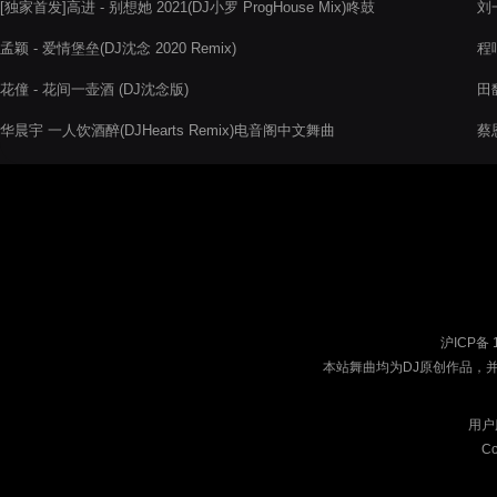
[独家首发]高进 - 别想她 2021(DJ小罗 ProgHouse Mix)咚鼓
刘一
孟颖 - 爱情堡垒(DJ沈念 2020 Remix)
程响
花僮 - 花间一壶酒 (DJ沈念版)
田馥
华晨宇 一人饮酒醉(DJHearts Remix)电音阁中文舞曲
蔡恩
沪ICP备 
本站舞曲均为DJ原创作品，
用户
Co