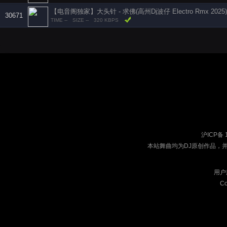
【电音阁独家】大头针 - 求佛(高州Dj波仔 Electro Rmx 2025)
30671
TIME --
SIZE --
320 KBPS
沪ICP备 
本站舞曲均为DJ原创作品，
用户
Co