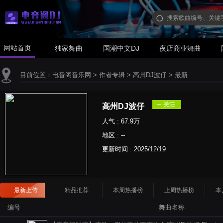
网站首页
独家舞曲
国潮中文DJ
夜店商业舞曲
目前位置：
电音阁音乐网
>
作者专辑
>
高州DJ波仔
>
最新
高州DJ波仔
人气 : 67.9万
地区 : --
更新时间 :
2025/12/19
最新上传
精品推荐
本周热播榜
上周热播榜
本
编号
舞曲名称