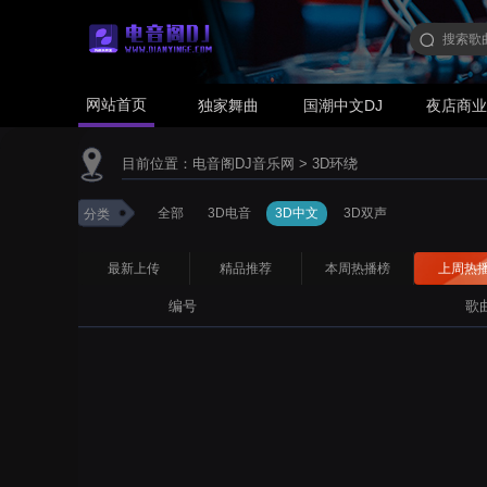
网站首页
独家舞曲
国潮中文DJ
夜店商
目前位置：
电音阁DJ音乐网
>
3D环绕
全部
3D电音
3D中文
3D双声
分类
最新上传
精品推荐
本周热播榜
上周热
编号
歌