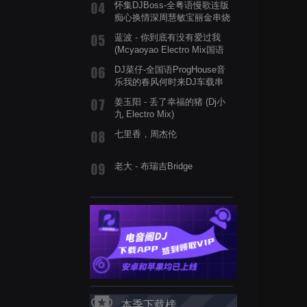
怀集DJBoss-全粤语慢歌连版
痴心换情深周慧敏宝丽金串烧
蓝波 - 你到底有没有爱过我
(Mcyaoyao Electro Mix国语
男)
DJ菜仔-全国语ProgHouse音
乐我的春风何时来DJ车载串
烧舞曲
姜玉阳 - 丢了幸福的猪 (Dj小
九 Electro Mix)
七里香，周杰伦
老大 - 布瑞吉Bridge
本季下载榜