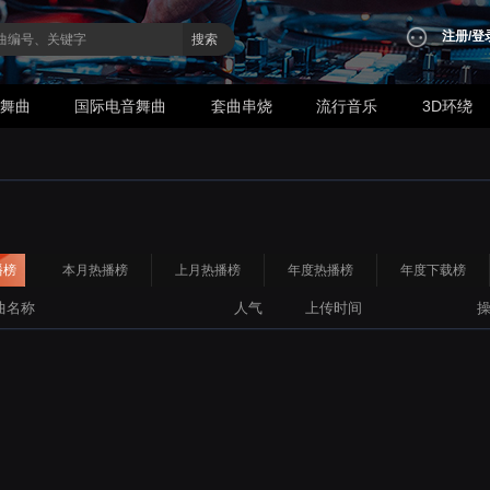
注册
/
登
搜索
业舞曲
国际电音舞曲
套曲串烧
流行音乐
3D环绕
播榜
本月热播榜
上月热播榜
年度热播榜
年度下载榜
曲名称
人气
上传时间