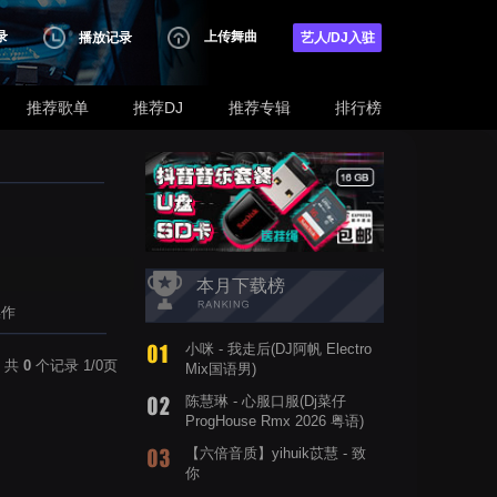
录
上传舞曲
播放记录
艺人/DJ入驻
推荐歌单
推荐DJ
推荐专辑
排行榜
本月下载榜
操作
小咪 - 我走后(DJ阿帆 Electro
共
0
个记录 1/0页
Mix国语男)
陈慧琳 - 心服口服(Dj菜仔
ProgHouse Rmx 2026 粤语)
【六倍音质】yihuik苡慧 - 致
你