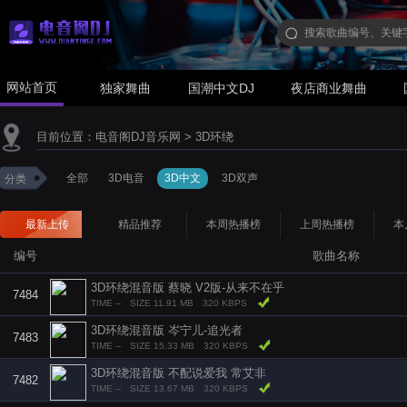
网站首页
独家舞曲
国潮中文DJ
夜店商业舞曲
目前位置：
电音阁DJ音乐网
>
3D环绕
全部
3D电音
3D中文
3D双声
分类
最新上传
精品推荐
本周热播榜
上周热播榜
本
编号
歌曲名称
3D环绕混音版 蔡晓 V2版-从来不在乎
7484
TIME --
SIZE 11.91 MB
320 KBPS
3D环绕混音版 岑宁儿-追光者
7483
TIME --
SIZE 15.33 MB
320 KBPS
3D环绕混音版 不配说爱我 常艾非
7482
TIME --
SIZE 13.67 MB
320 KBPS