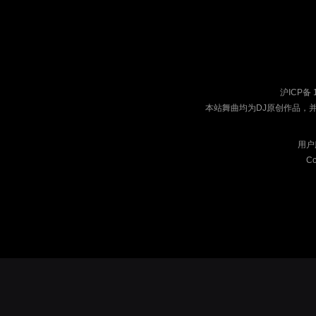
沪ICP备 
本站舞曲均为DJ原创作品，
用户
Co