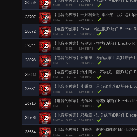
【电音阁独家】大头针 - 光辉岁月(Dj培仔 Electro 
30959
TIME --
SIZE --
320 KBPS
【电音阁独家】一只柯豪呀,李羽彤 - 没出息(Dj培仔 El
28707
TIME --
SIZE --
320 KBPS
【电音阁独家】Dawn - 难生恨(Dj培仔 Electro Rm
28672
TIME --
SIZE --
320 KBPS
【电音阁独家】马健涛 - 搀扶(Dj培仔 Electro Rmx
28711
TIME --
SIZE --
320 KBPS
28698
TIME --
SIZE --
320 KBPS
【电音阁独家】海来阿木 - 不如见一面(Dj培仔 Elect
28683
TIME --
SIZE --
320 KBPS
【电音阁独家】李秉成 - 只为你着迷(Dj培仔 Electro
28681
TIME --
SIZE --
320 KBPS
【电音阁独家】周传雄 - 青花(Dj培仔 Electro Rmx
28713
TIME --
SIZE --
320 KBPS
【电音阁独家】邓岳章 - 过分纵容(Dj培仔 Electro 
28706
TIME --
SIZE --
320 KBPS
【电音阁独家】谢霆锋 - 谢谢你的爱1999(Dj培仔 Ele
28684
TIME --
SIZE --
320 KBPS