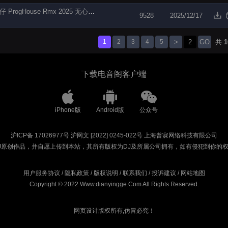
【电音阁独家】大头针 - 你看你看月亮的脸(Dj培仔 ProgHouse Rmx 2025 无心睡眠鼓)
9528
2025/12/17
1
2
3
4
5
>
GO
共
1
下载电音阁客户端
iPhone版
Android版
公众号
沪ICP备 17026977号
沪网文 [2022] 0245-022号
上海普寐网络科技有限公司
J原创作品，并自愿上传到本站，其所有版权为DJ及所属公司拥有，如有侵犯到你的
用户服务协议
/
隐私政策
/
版权说明
/
联系我们
/
投诉建议
/
网站地图
Copyright © 2022 Www.dianyingge.Com All Rights Reserved.
网页设计版权所有,仿冒必究！