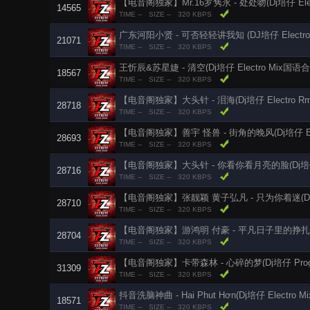
【电音阁独家】Mr.16罗隽永 - 处处吻(Dj培仔 Elec
14565
TIME --
SIZE --
320 KBPS
广东河阳小贤 - 可否轻轻讲我知 (DJ培仔 Electro
21071
TIME --
SIZE --
320 KBPS
王忻辰&苏星婕 - 清空(Dj培仔 Electro Mix国语
18567
TIME --
SIZE --
320 KBPS
【电音阁独家】大头针 - 泪海(Dj培仔 Electro Rmx
28718
TIME --
SIZE --
320 KBPS
【电音阁独家】善宇 怪兽 - 街角的晚风(Dj培仔 Elect
28693
TIME --
SIZE --
320 KBPS
【电音阁独家】大头针 - 你看你看月亮的脸(Dj培仔 Ele
28716
TIME --
SIZE --
320 KBPS
【电音阁独家】张靓颖 黄子弘凡 - 只为你着迷(Dj培仔 E
28710
TIME --
SIZE --
320 KBPS
【电音阁独家】游鸿明 付豪 - 平凡日子里的挣扎(Dj培仔 
28704
TIME --
SIZE --
320 KBPS
【电音阁独家】卡带森林 - 心碎的梦(Dj培仔 ProgH
31309
TIME --
SIZE --
320 KBPS
抖音洗脑神曲 - Hai Phut Hơn(Dj培仔 Electro Mi
18571
TIME --
SIZE --
320 KBPS