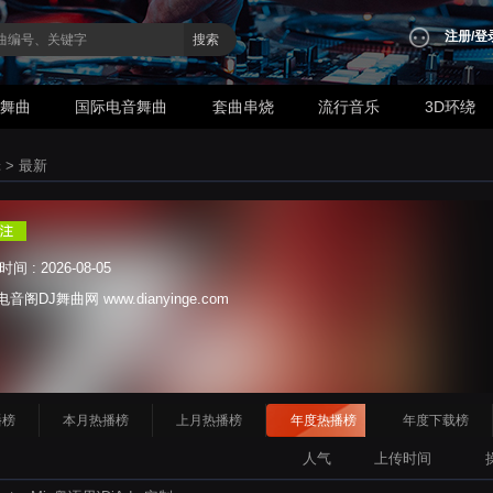
注册
/
登
搜索
业舞曲
国际电音舞曲
套曲串烧
流行音乐
3D环绕
辑
>
最新
 : 2026-08-05
DJ舞曲网 www.dianyinge.com
播榜
本月热播榜
上月热播榜
年度热播榜
年度下载榜
人气
上传时间