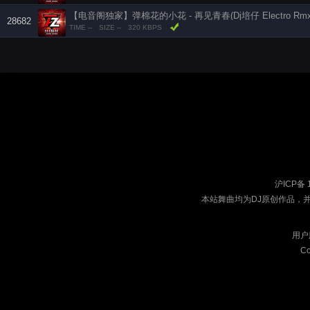
【电音阁独家】弹棉花的小花 - 再见青春(Dj培仔 Electro Rmx 
28682
TIME --
SIZE --
320 KBPS
沪ICP备 
本站舞曲均为DJ原创作品，
用户
Co