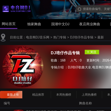
网站首页
独家舞曲
国潮中文DJ
夜店商业舞曲
目前位置：
电音阁DJ音乐网
>
热门专辑
>
DJ培仔作品专辑
>
最新
DJ培仔作品专辑
歌曲 : 168 人气 : 0 更新时间 : 2026-0
专辑介绍 ：DJ培仔歌曲大全,电音阁DJ舞曲网 ww
最新上传
精品推荐
本周热播榜
上周热播榜
本
编号
舞曲名称