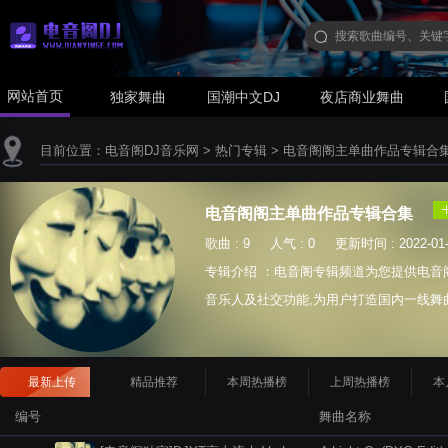
网站首页
独家舞曲
国潮中文DJ
夜店商业舞曲
目前位置：
电音阁DJ音乐网
>
热门专辑
>
电音阁阁主单曲作品专辑合
电音阁阁主单曲作品专辑合集
歌曲 : 9 人气 : 0 更新时间 : 2022-01-
专辑介绍 ：电音阁专辑频道为您提供电音
音乐人及社交功能,为用户打造国内一线舞曲
最新上传
精品推荐
本周热播榜
上周热播榜
本
编号
舞曲名称