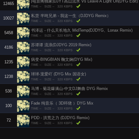
[电音阁独家]DJYT高山流水 Vs Leave A Light On(DYG Edit)
12465
TIME --
SIZE --
320 KBPS
私货 半吨兄弟 - 我这一生（DJDYG Remix）
10027
TIME --
SIZE --
320 KBPS
书泽运 - 什么天长地久 MidTemp(DJDYG、Lonax Remix)
5458
TIME --
SIZE --
320 KBPS
苏谭谭 流浪(DJDYG 2019 Remix)
4186
TIME --
SIZE --
320 KBPS
病变-BINGBIAN 鞠文娴(DYG Mix)
1235
TIME --
SIZE --
320 KBPS
球球-宠爱吖 (DYG Mix 国语女)
1238
TIME --
SIZE --
320 KBPS
马博 - 菊花爆满山-中文DJ舞曲 DYG Remix
538
TIME --
SIZE --
320 KBPS
Fade 纯音乐（ 3D环绕 ）DYG Mix
100
TIME --
SIZE --
320 KBPS
PDD - 洪荒之力 (DJDYG Remix)
72
TIME --
SIZE --
320 KBPS