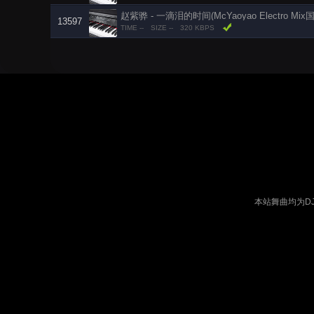
赵紫骅 - 一滴泪的时间(McYaoyao Electro Mix
13597
TIME --
SIZE --
320 KBPS
本站舞曲均为D