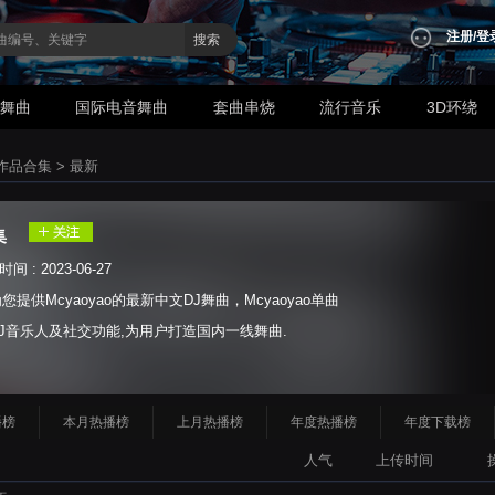
注册
/
登
搜索
业舞曲
国际电音舞曲
套曲串烧
流行音乐
3D环绕
曲作品合集
>
最新
集
 : 2023-06-27
供Mcyaoyao的最新中文DJ舞曲，Mcyaoyao单曲
J音乐人及社交功能,为用户打造国内一线舞曲.
播榜
本月热播榜
上月热播榜
年度热播榜
年度下载榜
人气
上传时间