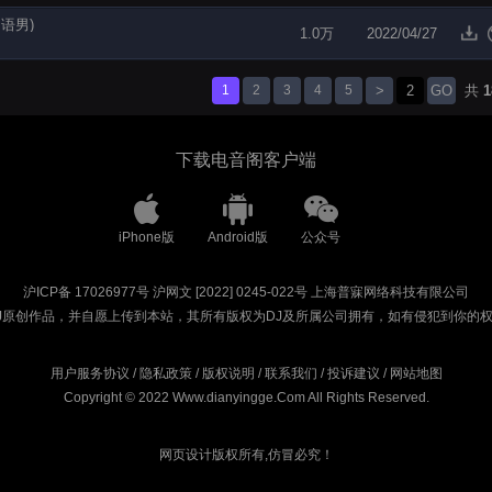
国语男)
1.0万
2022/04/27
1
2
3
4
5
>
GO
共
1
下载电音阁客户端
iPhone版
Android版
公众号
沪ICP备 17026977号
沪网文 [2022] 0245-022号
上海普寐网络科技有限公司
J原创作品，并自愿上传到本站，其所有版权为DJ及所属公司拥有，如有侵犯到你的
用户服务协议
/
隐私政策
/
版权说明
/
联系我们
/
投诉建议
/
网站地图
Copyright © 2022 Www.dianyingge.Com All Rights Reserved.
网页设计版权所有,仿冒必究！