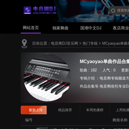
网站首页
独家舞曲
国潮中文DJ
夜店商
目前位置：
电音阁DJ音乐网
>
热门专辑
>
MCyaoyao单
MCyaoyao单曲作品合
歌曲 : 192 人气 : 0 更新时间
专辑介绍 ：电音阁专辑频道为您提
作品合集等.电音阁依托专业D
最新上传
精品推荐
本周热播榜
上周热
编号
舞曲名称