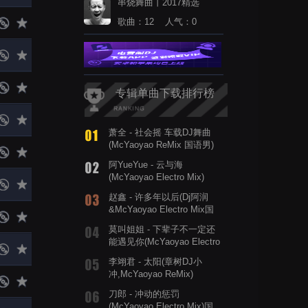
串烧舞曲丨2017精选
歌曲：12 人气：0
专辑单曲下载排行榜
萧全 - 社会摇 车载DJ舞曲
(McYaoyao ReMix 国语男)
阿YueYue - 云与海
(McYaoyao Electro Mix)
赵鑫 - 许多年以后(Dj阿润
&McYaoyao Electro Mix国
语男)
莫叫姐姐 - 下辈子不一定还
能遇见你(McYaoyao Electro
Mix国语女)
李翊君 - 太阳(章树DJ小
冲,McYaoyao ReMix)
刀郎 - 冲动的惩罚
(McYaoyao Electro Mix)国