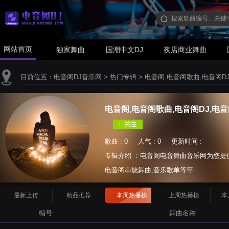
网站首页
独家舞曲
国潮中文DJ
夜店商业舞曲
目前位置：
电音阁DJ音乐网
>
热门专辑
>
电音阁,电音阁歌曲,电音阁D
电音阁,电音阁歌曲,电音阁DJ,电
歌曲 : 0 人气 : 0 更新时间 :
专辑介绍 ：电音阁电音舞曲音乐网为您提供
电音阁串烧舞曲,音乐歌单等等...
最新上传
精品推荐
本周热播榜
上周热播榜
本
编号
舞曲名称