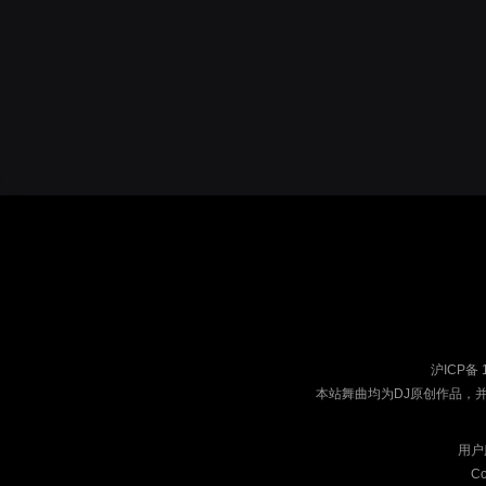
沪ICP备 
本站舞曲均为DJ原创作品，
用户
Co