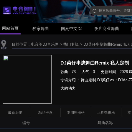
网站首页
独家舞曲
国潮中文DJ
夜店商业舞曲
目前位置：
电音阁DJ音乐网
>
热门专辑
>
DJ菜仔串烧舞曲Remix 私
DJ菜仔串烧舞曲Remix 私人定制
歌曲 : 73 人气 : 0 更新时间 : 2026-08
专辑介绍 ：舞曲定制 DJ菜仔Vx：DJAc
大的动力
最新上传
精品推荐
本周热播榜
上周热播榜
本
编号
舞曲名称