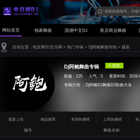
网站首页
独家舞曲
国潮中文DJ
夜店商业舞曲
目前位置：
电音阁DJ音乐网
>
热门专辑
>
Dj阿鲍舞曲专辑
>
最新
Dj阿鲍舞曲专辑
歌曲 : 225 人气 : 0 更新时间 : 2026-0
专辑介绍 ：Dj阿鲍DJ舞曲DJ歌曲大全
最新上传
精品推荐
本周热播榜
上周热播榜
本
编号
舞曲名称