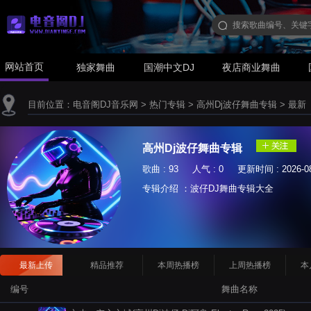
网站首页
独家舞曲
国潮中文DJ
夜店商业舞曲
目前位置：
电音阁DJ音乐网
>
热门专辑
>
高州Dj波仔舞曲专辑
>
最新
高州Dj波仔舞曲专辑
歌曲 : 93 人气 : 0 更新时间 : 2026-08
专辑介绍 ：波仔DJ舞曲专辑大全
最新上传
精品推荐
本周热播榜
上周热播榜
本
编号
舞曲名称