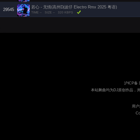
若心 - 无情(高州Dj波仔 Electro Rmx 2025 粤语)
29545
TIME --
SIZE --
320 KBPS
沪ICP备 
本站舞曲均为DJ原创作品，
用户
Co