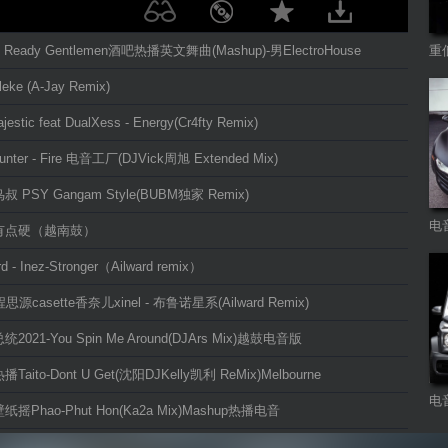
Is Ready Gentlemen酒吧热播英文舞曲(Mashup)-男ElectroHouse
重
eke (A-Jay Remix)
jestic feat DualXess - Energy(Cr4fty Remix)
hunter - Fire 电音工厂(DJVick周旭 Extended Mix)
叔 PSY Gangam Style(BUBM独家 Remix)
电
实有点硬（越南鼓）
rd - Inez-Stronger（Ailward remix）
o程思源casette香奈儿xinel - 布鲁诺星系(Ailward Remix)
统2021-You Spin Me Around(DJArs Mix)越鼓电音版
Taito-Dont U Get(沈阳DJKelly凯利 ReMix)Melbourne
电
纸摇Phao-Phut Hon(Ka2a Mix)Mashup热播电音
I_Need_Is_You_Love_ft_Walking_On_Dream_2018_(BeNReBEe_Remix)