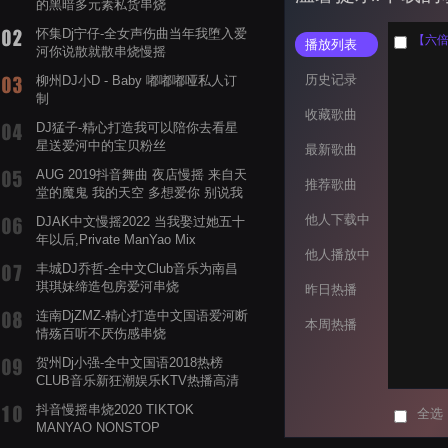
的黑暗多元素私货串烧
怀集Dj宁仔-全女声伤曲当年我堕入爱
【六倍
播放列表
河你说散就散串烧慢摇
历史记录
柳州DJ小D - Baby 嘟嘟嘟哑私人订
制
收藏歌曲
DJ猛子-精心打造我可以陪你去看星
星送爱河中的宝贝粉丝
最新歌曲
AUG 2019抖音舞曲 夜店慢摇 来自天
推荐歌曲
堂的魔鬼 我的天空 多想爱你 别说我
的眼泪你无所谓 渡我不渡她
他人下载中
DJAK中文慢摇2022 当我娶过她五十
年以后,Private ManYao Mix
他人播放中
丰城DJ乔哲-全中文Club音乐为南昌
琪琪妹缔造包房爱河串烧
昨日热播
连南DjZMZ-精心打造中文国语爱河断
本周热播
情殇百听不厌伤感串烧
贺州Dj小强-全中文国语2018热榜
CLUB音乐新狂潮娱乐KTV热播高清
系列串烧
抖音慢摇串烧2020 TIKTOK
全选
MANYAO NONSTOP
POWERMIXFOR_ADRIANNE飞鸟和