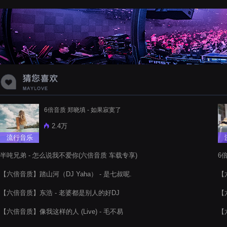
蝉爸爸妈妈爱存在夏天的风是想你的
声音啊
6倍音质 郑晓填 - 如果寂寞了
2.4万
流行音乐
半吨兄弟 - 怎么说我不爱你(六倍音质 车载专享)
6
【六倍音质】踏山河（DJ Yaha） - 是七叔呢.
【
【六倍音质】东浩 - 老婆都是别人的好DJ
【
【六倍音质】像我这样的人 (Live) - 毛不易
【