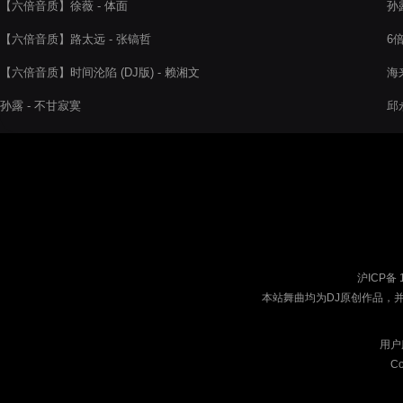
【六倍音质】徐薇 - 体面
孙
【六倍音质】路太远 - 张镐哲
6
【六倍音质】时间沦陷 (DJ版) - 赖湘文
海
孙露 - 不甘寂寞
邱
沪ICP备 
本站舞曲均为DJ原创作品，
用户
Co