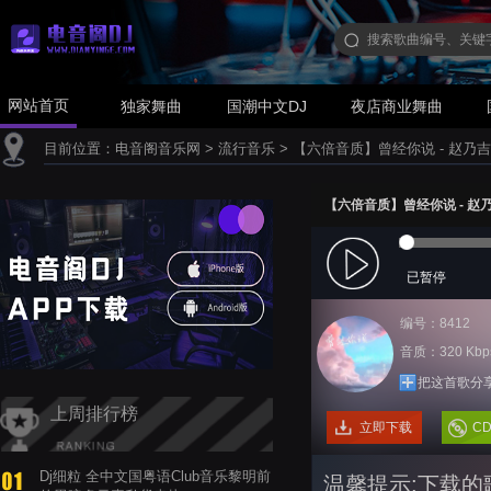
网站首页
独家舞曲
国潮中文DJ
夜店商业舞曲
目前位置：
电音阁音乐网
>
流行音乐
>
【六倍音质】曾经你说 - 赵乃吉
【六倍音质】曾经你说 - 赵
已暂停
编号：8412
音质：320 Kbp
把这首歌分
上周排行榜
立即下载
C
Dj细粒 全中文国粤语Club音乐黎明前
温馨提示:下载