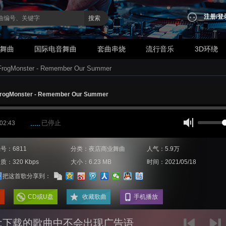
注册
/
登
搜索
业舞曲
国际电音舞曲
套曲串烧
流行音乐
3D环绕
Monster - Remember Our Summer
Monster - Remember Our Summer
已停止
 02:43
号：6811
分类：夜店商业舞曲
人气：5.9万
质：320 Kbps
大小：6.23 MB
时间：2021/05/18
把这首歌分享到：
CD或U盘
收藏歌曲
手机播放
:下载的歌曲中不会出现广告语