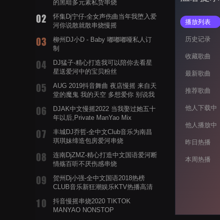
的黑暗多元素私货串烧
怀集Dj宁仔-全女声伤曲当年我堕入爱
播放列表
河你说散就散串烧慢摇
历史记录
柳州DJ小D - Baby 嘟嘟嘟哑私人订
制
收藏歌曲
DJ猛子-精心打造我可以陪你去看星
星送爱河中的宝贝粉丝
最新歌曲
AUG 2019抖音舞曲 夜店慢摇 来自天
推荐歌曲
堂的魔鬼 我的天空 多想爱你 别说我
的眼泪你无所谓 渡我不渡她
他人下载中
DJAK中文慢摇2022 当我娶过她五十
年以后,Private ManYao Mix
他人播放中
丰城DJ乔哲-全中文Club音乐为南昌
琪琪妹缔造包房爱河串烧
昨日热播
连南DjZMZ-精心打造中文国语爱河断
本周热播
情殇百听不厌伤感串烧
贺州Dj小强-全中文国语2018热榜
CLUB音乐新狂潮娱乐KTV热播高清
系列串烧
抖音慢摇串烧2020 TIKTOK
MANYAO NONSTOP
POWERMIXFOR_ADRIANNE飞鸟和