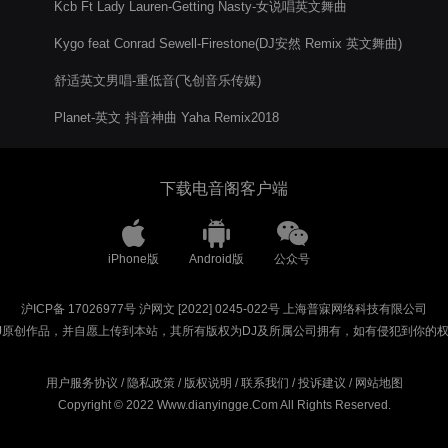
Kcb Ft Lady Lauren-Getting Nasty-女说唱英文舞曲
Kygo feat Conrad Sewell-Firestone(DJ安然 Remix 英文舞曲)
舒适英文男唱-重低音(飞创音乐传媒)
Planet-英文 抖音神曲 Yaha Remix2018
下载电音阁客户端
iPhone版
Android版
公众号
沪ICP备 17026977号
沪网文 [2022] 0245-022号
上海普寐网络科技有限公司
J原创作品，并自愿上传到本站，其所有版权为DJ及所属公司拥有，如有侵犯到你的
用户服务协议
/
隐私政策
/
版权说明
/
联系我们
/
投诉建议
/
网站地图
Copyright © 2022 Www.dianyingge.Com All Rights Reserved.