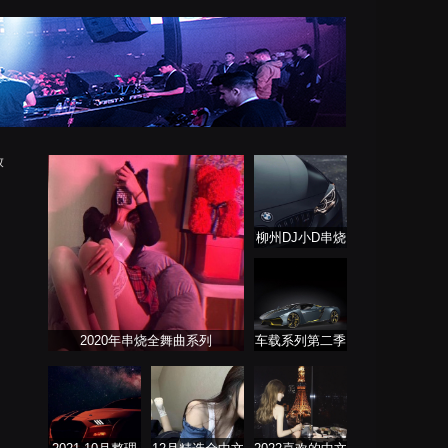
放
柳州DJ小D串烧
列表
2020年串烧全舞曲系列
车载系列第二季