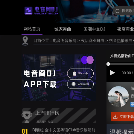
网站首页
独家舞曲
国潮中文DJ
夜店商
目前位置：
电音阁音乐网
>
夜店商业舞曲
>
抖音热播歌曲Frog
抖音热播歌曲Frog
00:00 /
编
音
上周排行榜
立即下载
Dj细粒 全中文国粤语Club音乐黎明前
温馨提示