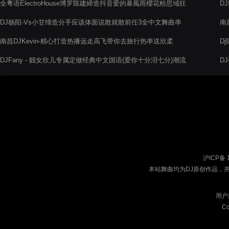
全粵语ElectroHouse博罗陈建締造抖音爱的暴風雨櫻花粉思域狂
D
野时速车载专用
DJ杨阳-Vs小甘缔造分手应该体面说散就散前任3全中文舞曲串
南
烧
南昌DJKevin-精心打造热播远走高飞带你去旅行热串送欣柔
D
DJFany - 靓女欣儿专属定做经典中文国语(爱你十分泪七分)潮流
D
气氛摇摆节奏慢摇串烧V2
沪ICP备 
本站舞曲均为DJ原创作品，
用户
Co