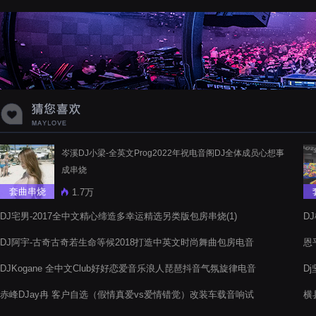
蝉爸爸妈妈爱存在夏天的风是想你的
声音啊
岑溪DJ小梁-全英文Prog2022年祝电音阁DJ全体成员心想事
成串烧
套曲串烧
1.7万
DJ宅男-2017全中文精心缔造多幸运精选另类版包房串烧(1)
D
曲
DJ阿宇-古奇古奇若生命等候2018打造中英文时尚舞曲包房电音
恩
阁串烧
串
DJKogane 全中文Club好好恋爱音乐浪人琵琶抖音气氛旋律电音
D
阁串烧
阁
赤峰DJay冉 客户自选（假情真爱vs爱情错觉）改装车载音响试
横
音专辑