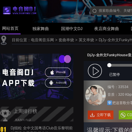
网站首页
独家舞曲
国潮中文DJ
夜店商业舞曲
目前位置：
电音阁音乐网
>
套曲串烧
>
英文串烧
>
DjJy-全外文Fun
DjJy-全外文FunkyHou
已暂停
编号：33534
音质：320 Kbp
把这首歌分
上周排行榜
立即下载
C
Dj细粒 全中文国粤语Club音乐黎明前
温馨提示:下载