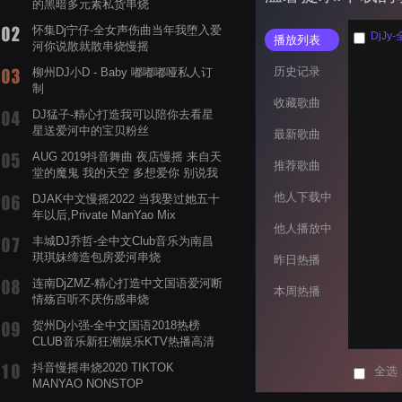
的黑暗多元素私货串烧
怀集Dj宁仔-全女声伤曲当年我堕入爱
DjJ
播放列表
河你说散就散串烧慢摇
历史记录
柳州DJ小D - Baby 嘟嘟嘟哑私人订
制
收藏歌曲
DJ猛子-精心打造我可以陪你去看星
星送爱河中的宝贝粉丝
最新歌曲
AUG 2019抖音舞曲 夜店慢摇 来自天
推荐歌曲
堂的魔鬼 我的天空 多想爱你 别说我
的眼泪你无所谓 渡我不渡她
他人下载中
DJAK中文慢摇2022 当我娶过她五十
年以后,Private ManYao Mix
他人播放中
丰城DJ乔哲-全中文Club音乐为南昌
琪琪妹缔造包房爱河串烧
昨日热播
连南DjZMZ-精心打造中文国语爱河断
本周热播
情殇百听不厌伤感串烧
贺州Dj小强-全中文国语2018热榜
CLUB音乐新狂潮娱乐KTV热播高清
系列串烧
抖音慢摇串烧2020 TIKTOK
全选
MANYAO NONSTOP
POWERMIXFOR_ADRIANNE飞鸟和