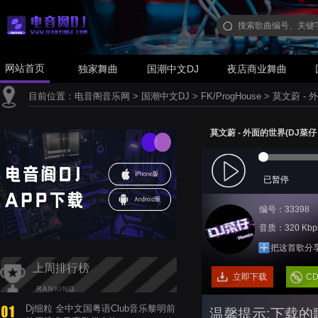
网站首页
独家舞曲
国潮中文DJ
夜店商业舞曲
目前位置：
电音阁音乐网
>
国潮中文DJ
>
FK/ProgHouse
>
莫文蔚 - 外
莫文蔚 - 外面的世界(DJ菜仔 Pr
已暂停
编号：33398
音质：320 Kbp
把这首歌分
上周排行榜
立即下载
C
Dj细粒 全中文国粤语Club音乐黎明前
温馨提示:下载