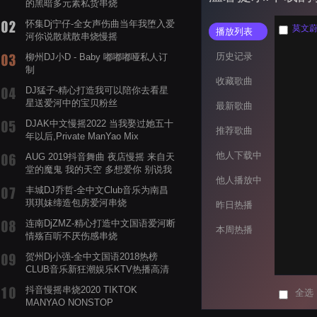
的黑暗多元素私货串烧
怀集Dj宁仔-全女声伤曲当年我堕入爱
莫文蔚 
播放列表
河你说散就散串烧慢摇
历史记录
柳州DJ小D - Baby 嘟嘟嘟哑私人订
制
收藏歌曲
DJ猛子-精心打造我可以陪你去看星
星送爱河中的宝贝粉丝
最新歌曲
DJAK中文慢摇2022 当我娶过她五十
推荐歌曲
年以后,Private ManYao Mix
他人下载中
AUG 2019抖音舞曲 夜店慢摇 来自天
堂的魔鬼 我的天空 多想爱你 别说我
他人播放中
的眼泪你无所谓 渡我不渡她
丰城DJ乔哲-全中文Club音乐为南昌
琪琪妹缔造包房爱河串烧
昨日热播
连南DjZMZ-精心打造中文国语爱河断
本周热播
情殇百听不厌伤感串烧
贺州Dj小强-全中文国语2018热榜
CLUB音乐新狂潮娱乐KTV热播高清
系列串烧
抖音慢摇串烧2020 TIKTOK
全选
MANYAO NONSTOP
POWERMIXFOR_ADRIANNE飞鸟和