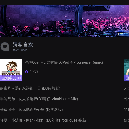
蝉爸爸妈妈爱存在夏天的风是想你的
声音啊
亮声Open - 天若有情(DJPad仔 Proghouse Remix)
4.2万
国潮中文DJ
国
胡蜜丹 - 爱到永远那一天 (DJ伟然版)
艺东
半吨兄弟 - 女人的选择(DJ庸仔 VinaHouse Mix)
韩小
蔷薇团长 - 永远把你放心里 (Dj沈念版)
半吨
任夏、小法哥 - 何处不忧伤 (DJ刘超ProgHouse)咚鼓
欧阳