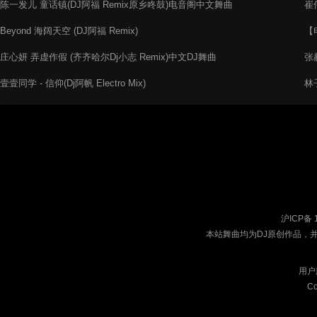
陈一发儿 童话镇(DJ阿福 Remix原乡咚鼓)电音阁中文舞曲
崔伟
Beyond 海阔天空 (DJ阿福 Remix)
【
20
庄心妍 弄虚作假 (齐齐哈尔Dj小志 Remix)中文DJ舞曲
张赫
壹壹同学 - 信仰(Dj阿帆 Electro Mix)
林子
沪ICP备 
本站舞曲均为DJ原创作品，
用户
Co