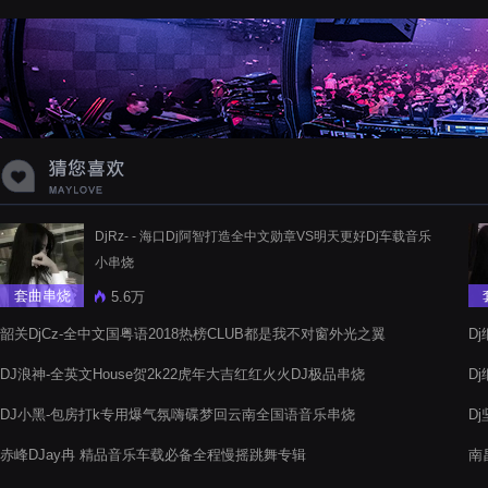
蝉爸爸妈妈爱存在夏天的风是想你的
声音啊
DjRz- - 海口Dj阿智打造全中文勋章VS明天更好Dj车载音乐
小串烧
套曲串烧
5.6万
韶关DjCz-全中文国粤语2018热榜CLUB都是我不对窗外光之翼
D
慢摇电音阁串烧
DJ浪神-全英文House贺2k22虎年大吉红红火火DJ极品串烧
D
DJ小黑-包房打k专用爆气氛嗨碟梦回云南全国语音乐串烧
D
赤峰DJay冉 精品音乐车载必备全程慢摇跳舞专辑
南
氛