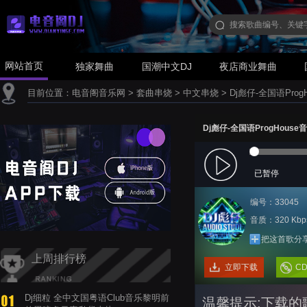
网站首页
独家舞曲
国潮中文DJ
夜店商业舞曲
目前位置：
电音阁音乐网
>
套曲串烧
>
中文串烧
>
Dj彪仔-全国语Pro
Dj彪仔-全国语ProgHous
已暂停
编号：33045
音质：320 Kbp
把这首歌分
上周排行榜
立即下载
C
Dj细粒 全中文国粤语Club音乐黎明前
温馨提示:下载