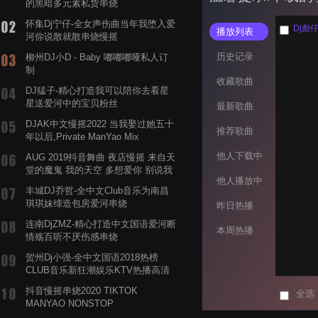
的黑暗多元素私货串烧
怀集Dj宁仔-全女声伤曲当年我堕入爱
Dj彪
播放列表
河你说散就散串烧慢摇
历史记录
柳州DJ小D - Baby 嘟嘟嘟哑私人订
制
收藏歌曲
DJ猛子-精心打造我可以陪你去看星
星送爱河中的宝贝粉丝
最新歌曲
DJAK中文慢摇2022 当我娶过她五十
推荐歌曲
年以后,Private ManYao Mix
他人下载中
AUG 2019抖音舞曲 夜店慢摇 来自天
堂的魔鬼 我的天空 多想爱你 别说我
他人播放中
的眼泪你无所谓 渡我不渡她
丰城DJ乔哲-全中文Club音乐为南昌
琪琪妹缔造包房爱河串烧
昨日热播
连南DjZMZ-精心打造中文国语爱河断
本周热播
情殇百听不厌伤感串烧
贺州Dj小强-全中文国语2018热榜
CLUB音乐新狂潮娱乐KTV热播高清
系列串烧
抖音慢摇串烧2020 TIKTOK
全选
MANYAO NONSTOP
POWERMIXFOR_ADRIANNE飞鸟和