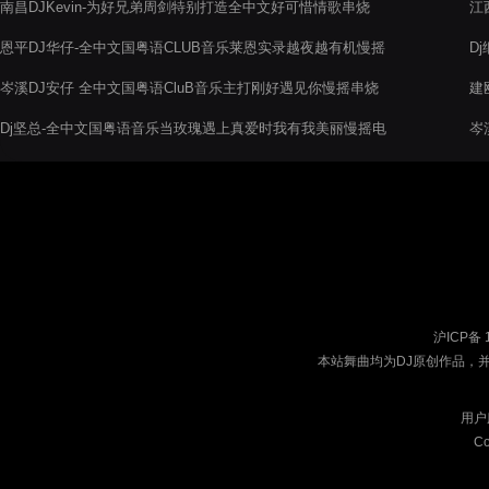
南昌DJKevin-为好兄弟周剑特别打造全中文好可惜情歌串烧
江
恩平DJ华仔-全中文国粤语CLUB音乐莱恩实录越夜越有机慢摇
Dj
串烧
岑溪DJ安仔 全中文国粤语CluB音乐主打刚好遇见你慢摇串烧
建
Dj坚总-全中文国粤语音乐当玫瑰遇上真爱时我有我美丽慢摇电
岑
音阁串烧
烧
沪ICP备 
本站舞曲均为DJ原创作品，
用户
Co