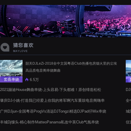
蝉爸爸妈妈爱存在夏天的风是想你的
声音啊
韶关DJLeZi-2018全中文国粤语Club热播包房烟火里的尘埃
高品质电音阁串烧舞曲
套曲串烧
6.5万
2021蹦迪House舞曲串烧-上头容易-下头都难！原创缔造松松
D
肇庆DJ小姚-打造我已经爱上你我的将军啊汽车重鼓电音阁嗨串
全
精品舞曲
广州DJjun-全国粤语ProgVs清远DJTongzi精选DJPad仔Mix串烧
城
曲
丰城Dj馒头-精心制作MatteoPanama私改中英Club气氛串烧
信
烧