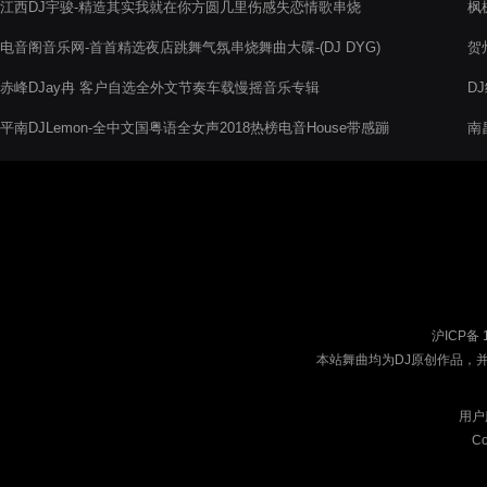
江西DJ宇骏-精造其实我就在你方圆几里伤感失恋情歌串烧
枫
电音阁音乐网-首首精选夜店跳舞气氛串烧舞曲大碟-(DJ DYG)
贺
高
赤峰DJay冉 客户自选全外文节奏车载慢摇音乐专辑
D
平南DJLemon-全中文国粤语全女声2018热榜电音House带感蹦
南
蹦车载电音阁串烧
舞
沪ICP备 
本站舞曲均为DJ原创作品，
用户
Co