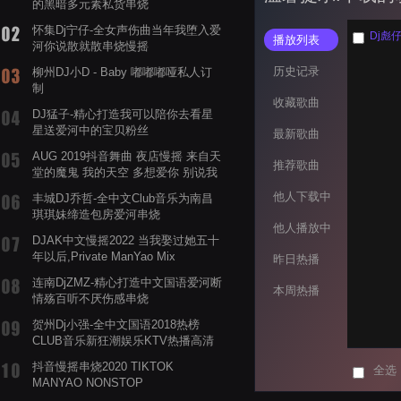
的黑暗多元素私货串烧
怀集Dj宁仔-全女声伤曲当年我堕入爱
Dj彪仔
播放列表
河你说散就散串烧慢摇
历史记录
柳州DJ小D - Baby 嘟嘟嘟哑私人订
制
收藏歌曲
DJ猛子-精心打造我可以陪你去看星
星送爱河中的宝贝粉丝
最新歌曲
AUG 2019抖音舞曲 夜店慢摇 来自天
推荐歌曲
堂的魔鬼 我的天空 多想爱你 别说我
的眼泪你无所谓 渡我不渡她
他人下载中
丰城DJ乔哲-全中文Club音乐为南昌
琪琪妹缔造包房爱河串烧
他人播放中
DJAK中文慢摇2022 当我娶过她五十
年以后,Private ManYao Mix
昨日热播
连南DjZMZ-精心打造中文国语爱河断
本周热播
情殇百听不厌伤感串烧
贺州Dj小强-全中文国语2018热榜
CLUB音乐新狂潮娱乐KTV热播高清
系列串烧
抖音慢摇串烧2020 TIKTOK
全选
MANYAO NONSTOP
POWERMIXFOR_ADRIANNE飞鸟和