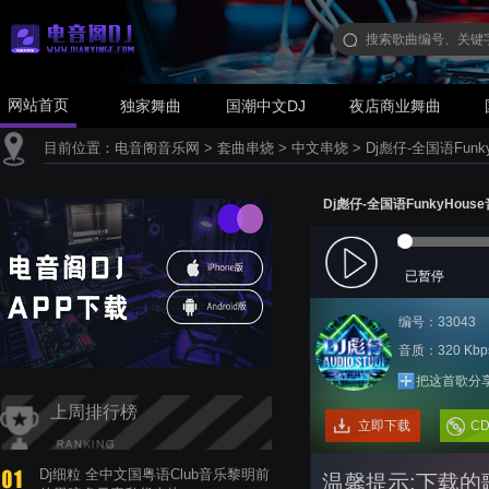
网站首页
独家舞曲
国潮中文DJ
夜店商业舞曲
目前位置：
电音阁音乐网
>
套曲串烧
>
中文串烧
>
Dj彪仔-全国语Funk
Dj彪仔-全国语FunkyHous
已暂停
编号：33043
音质：320 Kbp
把这首歌分
上周排行榜
立即下载
C
Dj细粒 全中文国粤语Club音乐黎明前
温馨提示:下载