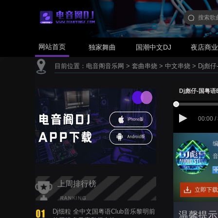
网站首页
独家舞曲
国潮中文DJ
夜店商
目前位置：
电音阁音乐网
>
套曲串烧
>
中文串烧
>
Dj彪仔
Dj彪仔-国粤语E
00:00 /
编
音
上周排行榜
立即下载
Dj细粒 全中文国粤语Club音乐黎明前
温馨提示