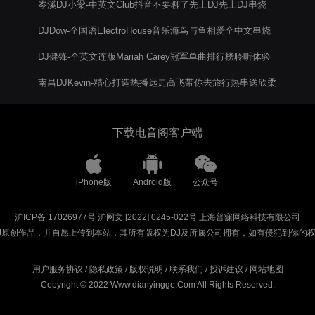
岑溪DJ小梁-中英文Club抖音不要聊了先上DJ先上DJ串烧
DJDow-全国语ElectroHouse音乐海鸟与鱼相爱全中文串烧
DJ健锋-全英文连版Mariah Carey冠军单曲排行榜聆听体验
南昌DJKevin-精心打造热播远走高飞带你去旅行热串送欣柔
下载电音阁客户端
iPhone版
Android版
公众号
沪ICP备 17026977号
沪网文 [2022] 0245-022号
上海普寐网络科技有限公司
J原创作品，并自愿上传到本站，其所有版权为DJ及所属公司拥有，如有侵犯到你的
用户服务协议
/
隐私政策
/
版权说明
/
联系我们
/
投诉建议
/
网站地图
Copyright © 2022 Www.dianyingge.Com All Rights Reserved.