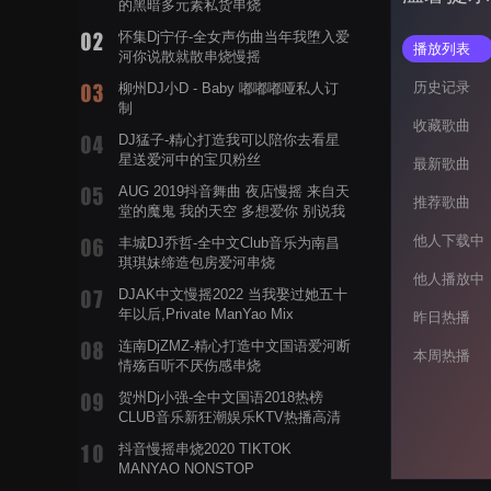
的黑暗多元素私货串烧
怀集Dj宁仔-全女声伤曲当年我堕入爱
播放列表
河你说散就散串烧慢摇
历史记录
柳州DJ小D - Baby 嘟嘟嘟哑私人订
制
收藏歌曲
DJ猛子-精心打造我可以陪你去看星
星送爱河中的宝贝粉丝
最新歌曲
AUG 2019抖音舞曲 夜店慢摇 来自天
推荐歌曲
堂的魔鬼 我的天空 多想爱你 别说我
的眼泪你无所谓 渡我不渡她
他人下载中
丰城DJ乔哲-全中文Club音乐为南昌
琪琪妹缔造包房爱河串烧
他人播放中
DJAK中文慢摇2022 当我娶过她五十
年以后,Private ManYao Mix
昨日热播
连南DjZMZ-精心打造中文国语爱河断
本周热播
情殇百听不厌伤感串烧
贺州Dj小强-全中文国语2018热榜
CLUB音乐新狂潮娱乐KTV热播高清
系列串烧
抖音慢摇串烧2020 TIKTOK
MANYAO NONSTOP
POWERMIXFOR_ADRIANNE飞鸟和