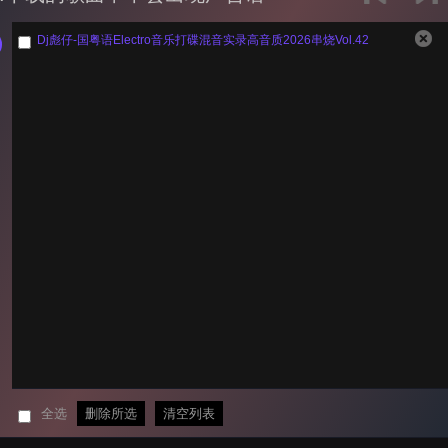
Dj彪仔-国粤语Electro音乐打碟混音实录高音质2026串烧Vol.42
全选
删除所选
清空列表