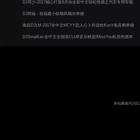
DJ邓少-2017精心打造9月份全新中文轻松情感之汽车专用车载
DJ阿福 - 祝福建小砍顺风顺水串烧
南昌DJLM-2017全中文MCYY恋人心卜卦送给KunY电音阁串烧
舞曲
DJSmallLei-全中文全国语CLUB音乐精选IMissYou私房伤感串
烧
本站舞曲均为D