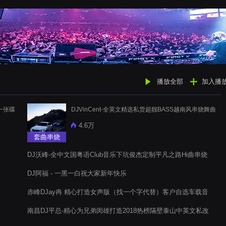
播放全部
加入播
一张碟
DJVinCent-全英文精选私货超靓BASS越南风串烧舞曲
4.6万
套曲串烧
DJ沃峰-全中文国粤语Club音乐下坑俊杰定制平凡之路Hi曲串烧
DJ阿福 - 一黑一白祝大家新年快乐
赤峰DJay冉 精心打造女声版（找一个字代替）客户自选车载音
乐专辑
南昌DJ平总-精心为兄弟闵雄打造2018热榜隔壁泰山中英文私改
版慢摇串烧