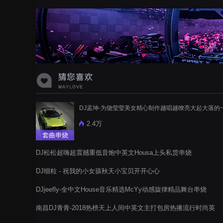
蝉爸爸妈妈爱存在夏天的风是想你的
声音啊
DJ孟坤-为饶莹莹美女精心制作越唱越嘹亮大起大落的
2.4万
套曲串烧
DJ松松超嗨超震撼重低音炮中英文Housa上头私货串烧
DJ细粒 - 祝我的小女孩秋天小宝贝开开心心
DJjeefly-全中文House音乐精选McYy动感旋律精品舞台串烧
南昌DJ青青-2018热榜天上人间中英文主打包房热播流行时尚英
文单曲串烧