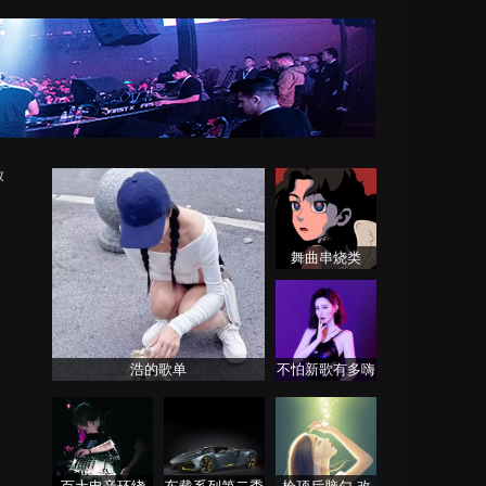
放
舞曲串烧类
浩的歌单
不怕新歌有多嗨
就怕老歌带DJ