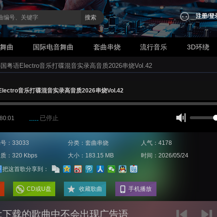
注册
/
登
搜索
业舞曲
国际电音舞曲
套曲串烧
流行音乐
3D环绕
-国粤语Electro音乐打碟混音实录高音质2026串烧Vol.42
lectro音乐打碟混音实录高音质2026串烧Vol.42
已停止
 80:01
号：33033
分类：套曲串烧
人气：4178
质：320 Kbps
大小：183.15 MB
时间：2026/05/24
把这首歌分享到：
CD或U盘
收藏歌曲
手机播放
:下载的歌曲中不会出现广告语