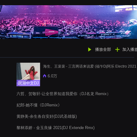
播放全部
加入播
海生、王裴裴 - 三言两语来说爱 (福乍Dj阿乐 Electro 2021
6.0万
国潮中文DJ
六哲、贺敬轩-让全世界知道我爱你（DJ名龙 Remix）
妃郎-她不懂《DJRemix》
黄静美-余生各自安好(DJ武圣雄版)
黎林添娇 - 金玉良缘 2021(DJ Extende Rmx)