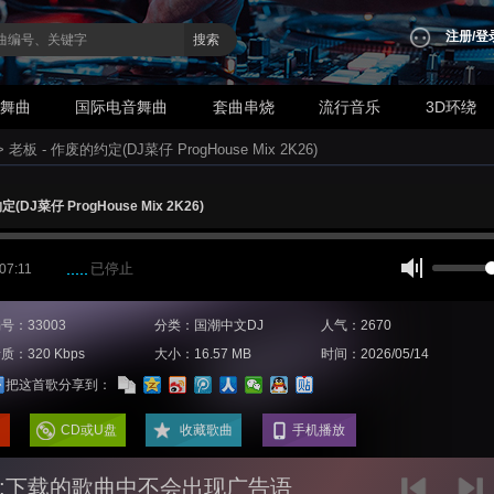
注册
/
登
搜索
业舞曲
国际电音舞曲
套曲串烧
流行音乐
3D环绕
>
老板 - 作废的约定(DJ菜仔 ProgHouse Mix 2K26)
(DJ菜仔 ProgHouse Mix 2K26)
已停止
 07:11
号：33003
分类：国潮中文DJ
人气：2670
质：320 Kbps
大小：16.57 MB
时间：2026/05/14
把这首歌分享到：
CD或U盘
收藏歌曲
手机播放
:下载的歌曲中不会出现广告语