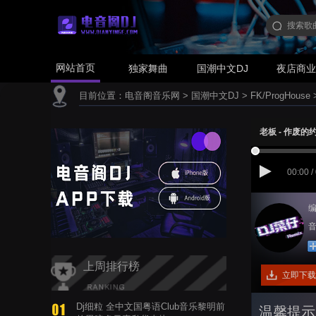
网站首页
独家舞曲
国潮中文DJ
夜店商
目前位置：
电音阁音乐网
>
国潮中文DJ
>
FK/ProgHouse
老板 - 作废的约定
00:00 /
编
音
上周排行榜
立即下载
Dj细粒 全中文国粤语Club音乐黎明前
温馨提示