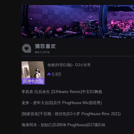
收敛(抖音DJ版) - DJ小乐哥
5.9万
国潮中文DJ
李贰叁 往后余生 (DJHearts Remix)中文DJ舞曲
龙奔 - 虎年大吉(Dj京仔 ProgHouse Mix国语男)
[独家首发]千百顺 - 很任性(DJ小罗 ProgHouse Rmx 2021)
海来阿木 - 别知己(DJ阿坤 ProgHouse)DJ7索Edit