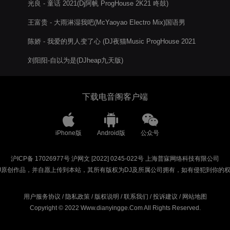
光良 - 童话 2021(Dj阿帆 ProgHouse 2K21 咚鼓)
王富贵 - 大雨淋湿我吧(McYaoyao Electro Mix)国语男
陈娇 - 我爱的男人变了心 (DJ夜猫Music ProgHouse 2021
Remix)
刘阳阳-自以为是(DJheap九天版)
下载电音阁客户端
iPhone版
Android版
公众号
沪ICP备 17026977号
沪网文 [2022] 0245-022号
上海普寐网络科技有限公司
J原创作品，并自愿上传到本站，其所有版权为DJ及所属公司拥有，如有侵犯到你的
用户服务协议
/
隐私政策
/
版权说明
/
联系我们
/
投诉建议
/
网站地图
Copyright © 2022 Www.dianyingge.Com All Rights Reserved.