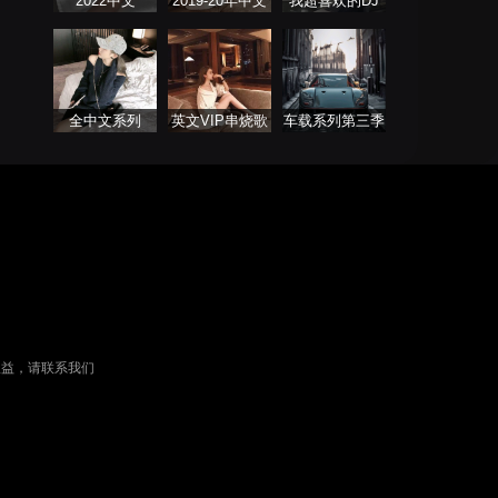
2022中文
2019-20年中文
我超喜欢的DJ
ProgHouse歌曲
DJ舞曲
全中文系列
英文VIP串烧歌
车载系列第三季
FutureBass版
单
权益，请联系我们