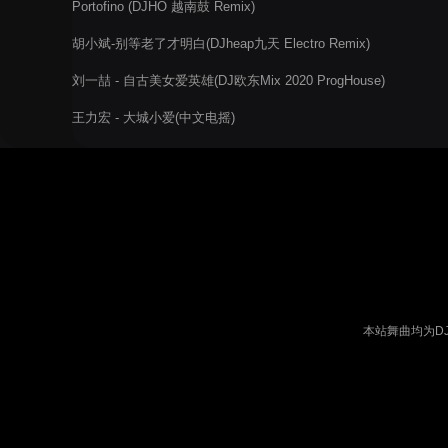
Portofino (DJHO 越南鼓 Remix)
胡小斌-别等老了才明白(DJheap九天 Electro Remix)
刘一喆 - 自古美女爱英雄(DJ欧东Mix 2020 ProgHouse)
王力宏 - 大城小爱(中文电摇)
本站舞曲均为D