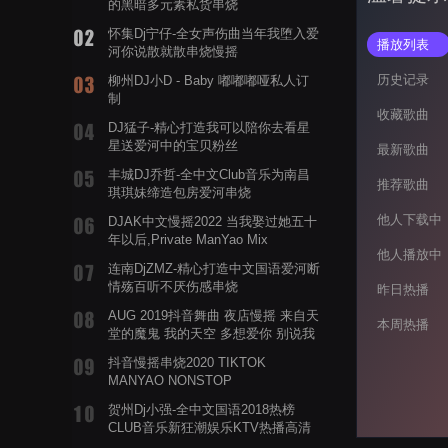
的黑暗多元素私货串烧
怀集Dj宁仔-全女声伤曲当年我堕入爱
播放列表
河你说散就散串烧慢摇
历史记录
柳州DJ小D - Baby 嘟嘟嘟哑私人订
制
收藏歌曲
DJ猛子-精心打造我可以陪你去看星
星送爱河中的宝贝粉丝
最新歌曲
丰城DJ乔哲-全中文Club音乐为南昌
推荐歌曲
琪琪妹缔造包房爱河串烧
他人下载中
DJAK中文慢摇2022 当我娶过她五十
年以后,Private ManYao Mix
他人播放中
连南DjZMZ-精心打造中文国语爱河断
情殇百听不厌伤感串烧
昨日热播
AUG 2019抖音舞曲 夜店慢摇 来自天
本周热播
堂的魔鬼 我的天空 多想爱你 别说我
的眼泪你无所谓 渡我不渡她
抖音慢摇串烧2020 TIKTOK
MANYAO NONSTOP
POWERMIXFOR_ADRIANNE飞鸟和
贺州Dj小强-全中文国语2018热榜
蝉爸爸妈妈爱存在夏天的风是想你的
CLUB音乐新狂潮娱乐KTV热播高清
声音啊
系列串烧