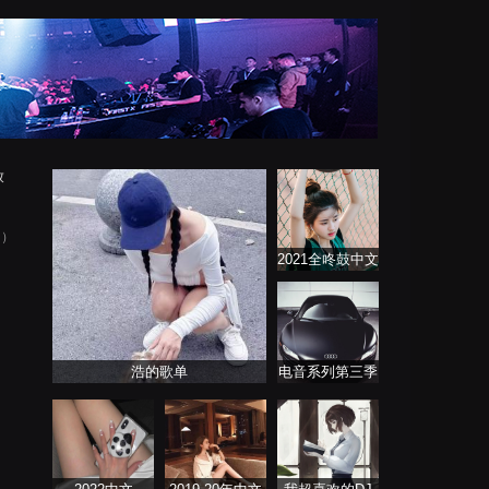
放
 ）
2021全咚鼓中文
歌曲大全
浩的歌单
电音系列第三季