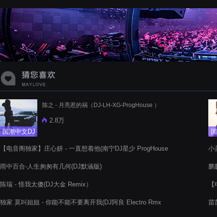
陈之 - 月亮惹的祸（DJ-LH-XG-ProgHouse ）
2.8万
国潮中文DJ
国
【电音阁独家】庄心妍 - 一直想着他(南宁DJ星少 ProgHouse
小蓝
Rmx 2022)
雨中百合-人生匆匆有几何(DJ默涵版)
鹏
陈瑞 - 怪我太傻(DJ大金 Remix）
【
20
独家 莫叫姐姐 - 你能不能不要离开我(DJ阿良 Electro Rmx
苗苗
2021)V3