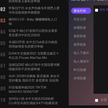
的黑暗多元素私货串烧
怀集Dj宁仔-全女声伤曲当年我堕入爱
徐良 阿
播放列表
河你说散就散串烧慢摇
历史记录
柳州DJ小D - Baby 嘟嘟嘟哑私人订
制
收藏歌曲
DJ猛子-精心打造我可以陪你去看星
星送爱河中的宝贝粉丝
最新歌曲
丰城DJ乔哲-全中文Club音乐为南昌
推荐歌曲
琪琪妹缔造包房爱河串烧
他人下载中
DJAK中文慢摇2022 当我娶过她五十
年以后,Private ManYao Mix
他人播放中
连南DjZMZ-精心打造中文国语爱河断
情殇百听不厌伤感串烧
昨日热播
AUG 2019抖音舞曲 夜店慢摇 来自天
本周热播
堂的魔鬼 我的天空 多想爱你 别说我
的眼泪你无所谓 渡我不渡她
抖音慢摇串烧2020 TIKTOK
MANYAO NONSTOP
POWERMIXFOR_ADRIANNE飞鸟和
贺州Dj小强-全中文国语2018热榜
全选
蝉爸爸妈妈爱存在夏天的风是想你的
CLUB音乐新狂潮娱乐KTV热播高清
声音啊
系列串烧