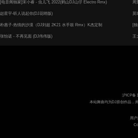
[电音阁独家]宋小睿 - 虫儿飞 2022(鹤山DJ山仔 Electro Rmx)
周董
赵星宇-听人说起你(DJ花哨版)
莫叫
朴惠子-热情的沙漠（DJ刘超 2K21 水手鼓 Rmx）K杰定制
[独
张怡诺 - 不再见面 (DJ伟伟版)
王大
沪ICP备 
本站舞曲均为DJ原创作品，
用户
Co