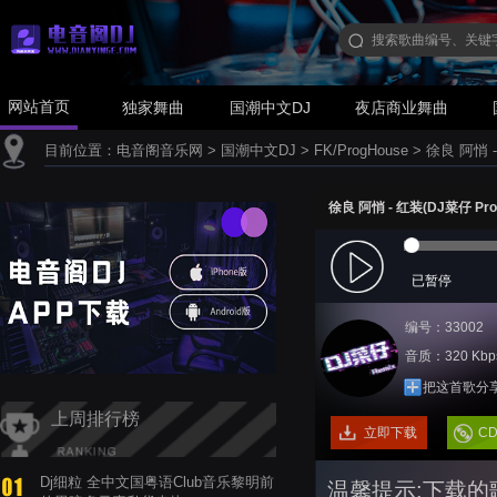
网站首页
独家舞曲
国潮中文DJ
夜店商业舞曲
目前位置：
电音阁音乐网
>
国潮中文DJ
>
FK/ProgHouse
>
徐良 阿悄 - 
徐良 阿悄 - 红装(DJ菜仔 Prog
已暂停
编号：33002
音质：320 Kbp
把这首歌分
上周排行榜
立即下载
C
Dj细粒 全中文国粤语Club音乐黎明前
温馨提示:下载