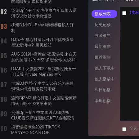
的黑暗多元素私货串烧
怀集Dj宁仔-全女声伤曲当年我堕入爱
【电音阁
播放列表
河你说散就散串烧慢摇
历史记录
柳州DJ小D - Baby 嘟嘟嘟哑私人订
制
收藏歌曲
DJ猛子-精心打造我可以陪你去看星
星送爱河中的宝贝粉丝
最新歌曲
AUG 2019抖音舞曲 夜店慢摇 来自天
推荐歌曲
堂的魔鬼 我的天空 多想爱你 别说我
的眼泪你无所谓 渡我不渡她
他人下载中
DJAK中文慢摇2022 当我娶过她五十
年以后,Private ManYao Mix
他人播放中
丰城DJ乔哲-全中文Club音乐为南昌
琪琪妹缔造包房爱河串烧
昨日热播
连南DjZMZ-精心打造中文国语爱河断
本周热播
情殇百听不厌伤感串烧
贺州Dj小强-全中文国语2018热榜
CLUB音乐新狂潮娱乐KTV热播高清
系列串烧
抖音慢摇串烧2020 TIKTOK
全选
MANYAO NONSTOP
POWERMIXFOR_ADRIANNE飞鸟和