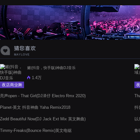
蝉爸爸妈妈爱存在夏天的风是想你的
声音啊
赌(抖音，快手版)神曲DJ音乐
1.4万
夜店商业舞
曲
亮声open - That Girl(DJ泽仔 Electro Rmx 2020)
Tha
Planet-英文 抖音神曲 Yaha Remix2018
抖音
Zedd Beautiful Now(DJ Jack Ext Mix 英文舞曲)
以
Timmy-Freaks(Bounce Remix)英文电锯
鲁嘎