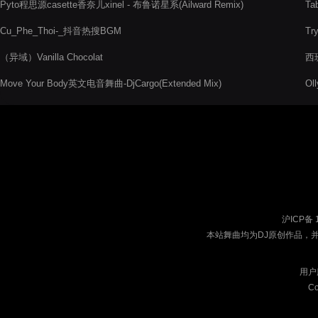
Pyto程思源casette香奈儿xinel - 布鲁诺星系(Ailward Remix)
Ta
Cu_Phe_Thoi-_抖音热搜BGM
Try
（异域）Vanilla Chocolat
西班
Move Your Body英文电音舞曲-DjCargo(Extended Mix)
Ol
沪ICP备 
本站舞曲均为DJ原创作品，
用户
Co