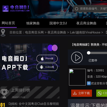
网站首页
独家舞曲
国潮中文DJ
夜店商业舞曲
目前位置：
电音阁音乐网
>
夜店商业舞曲
>
Lak/越南鼓VinaHouse
>
【
【电音阁独家】郭美美 - 不怕不怕(
已暂停
编号：32891
音质：320 Kbp
把这首歌分
上周排行榜
立即下载
C
Dj细粒 全中文国粤语Club音乐黎明前
温馨提示:下载