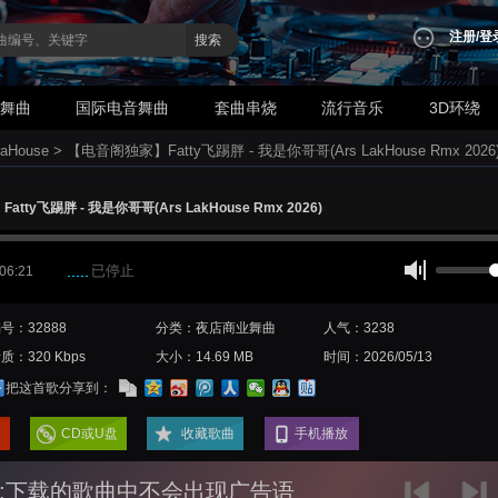
注册
/
登
搜索
业舞曲
国际电音舞曲
套曲串烧
流行音乐
3D环绕
aHouse
>
【电音阁独家】Fatty飞踢胖 - 我是你哥哥(Ars LakHouse Rmx 2026
tty飞踢胖 - 我是你哥哥(Ars LakHouse Rmx 2026)
已停止
 06:21
号：32888
分类：夜店商业舞曲
人气：3238
质：320 Kbps
大小：14.69 MB
时间：2026/05/13
把这首歌分享到：
CD或U盘
收藏歌曲
手机播放
:下载的歌曲中不会出现广告语