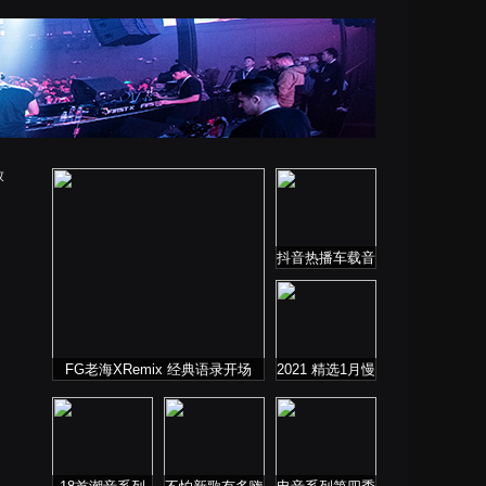
放
抖音热播车载音
乐
FG老海XRemix 经典语录开场
2021 精选1月慢
歌连版音乐串烧