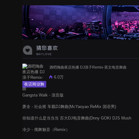
蝉爸爸妈妈爱存在夏天的风是想你的
声音啊
酒吧嗨曲夜店热播 DJ浪子Remix-英文电音舞曲
6.0万
夜店商业舞
曲
Gangsta Walk - 混音版
萧全 - 社会摇 车载DJ舞曲(McYaoyao ReMix 国语男)
你知道什么是当当当 百大DJ电音舞曲(Dnny GOKI DJS Mush
up)
冷少 - 俄舞魅音（Remix）