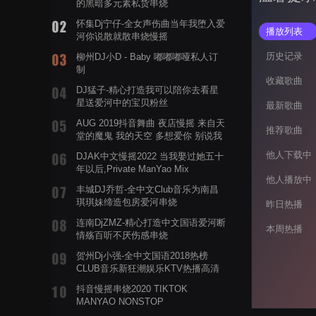
的黑暗多元素私货串烧
怀集Dj宁仔-全女声伤曲当年我堕入爱
播放列表
河你说散就散串烧慢摇
历史记录
柳州DJ小D - Baby 嘟嘟嘟哑私人订
制
收藏歌曲
DJ猛子-精心打造我可以陪你去看星
星送爱河中的宝贝粉丝
最新歌曲
AUG 2019抖音舞曲 夜店慢摇 来自天
推荐歌曲
堂的魔鬼 我的天空 多想爱你 别说我
的眼泪你无所谓 渡我不渡她
他人下载中
DJAK中文慢摇2022 当我娶过她五十
年以后,Private ManYao Mix
他人播放中
丰城DJ乔哲-全中文Club音乐为南昌
琪琪妹缔造包房爱河串烧
昨日热播
连南DjZMZ-精心打造中文国语爱河断
本周热播
情殇百听不厌伤感串烧
贺州Dj小强-全中文国语2018热榜
CLUB音乐新狂潮娱乐KTV热播高清
系列串烧
抖音慢摇串烧2020 TIKTOK
MANYAO NONSTOP
POWERMIXFOR_ADRIANNE飞鸟和