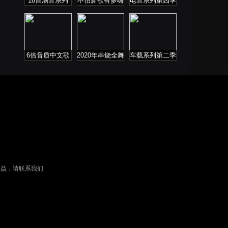
18首潮音系列
不怕新歌有多嗨
电音系列第四季
就怕老歌带DJ
6倍音质中文歌
2020年串烧全舞
车载系列第二季
曲
曲系列
权益，请联系我们