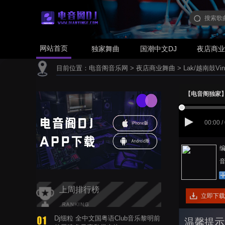
网站首页
独家舞曲
国潮中文DJ
夜店商
目前位置：
电音阁音乐网
>
夜店商业舞曲
>
Lak/越南鼓Vin
【电音阁独家】Fa
00:00 /
编
音
上周排行榜
立即下载
Dj细粒 全中文国粤语Club音乐黎明前
温馨提示