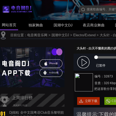
网站首页
独家舞曲
国潮中文DJ
夜店商业舞曲
目前位置：
电音阁音乐网
>
国潮中文DJ
>
Electro/Extend
>
大头针 - 白
大头针 - 白天不懂夜的黑(Dj阿鲍 
已暂停
编号：32873
音质：320 Kbp
把这首歌分享到
上周排行榜
立即下载
C
Dj细粒 全中文国粤语Club音乐黎明前
温馨提示:下载