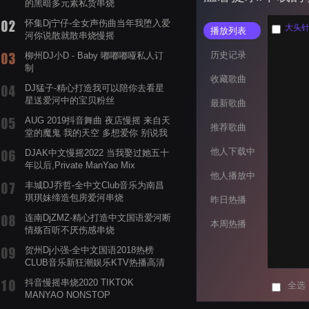
的黑暗多元素私货串烧
怀集Dj宁仔-全女声伤曲当年我堕入爱
大头针 
播放列表
河你说散就散串烧慢摇
历史记录
柳州DJ小D - Baby 嘟嘟嘟哑私人订
制
收藏歌曲
DJ猛子-精心打造我可以陪你去看星
星送爱河中的宝贝粉丝
最新歌曲
AUG 2019抖音舞曲 夜店慢摇 来自天
推荐歌曲
堂的魔鬼 我的天空 多想爱你 别说我
的眼泪你无所谓 渡我不渡她
他人下载中
DJAK中文慢摇2022 当我娶过她五十
年以后,Private ManYao Mix
他人播放中
丰城DJ乔哲-全中文Club音乐为南昌
琪琪妹缔造包房爱河串烧
昨日热播
连南DjZMZ-精心打造中文国语爱河断
本周热播
情殇百听不厌伤感串烧
贺州Dj小强-全中文国语2018热榜
CLUB音乐新狂潮娱乐KTV热播高清
系列串烧
抖音慢摇串烧2020 TIKTOK
全选
MANYAO NONSTOP
POWERMIXFOR_ADRIANNE飞鸟和