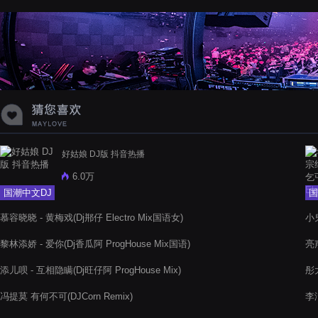
蝉爸爸妈妈爱存在夏天的风是想你的
声音啊
好姑娘 DJ版 抖音热播
6.0万
国潮中文DJ
国
慕容晓晓 - 黄梅戏(Dj郱仔 Electro Mix国语女)
小鬼
黎林添娇 - 爱你(Dj香瓜阿 ProgHouse Mix国语)
亮声
添儿呗 - 互相隐瞒(Dj旺仔阿 ProgHouse Mix)
彤
冯提莫 有何不可(DJCorn Remix)
李洁