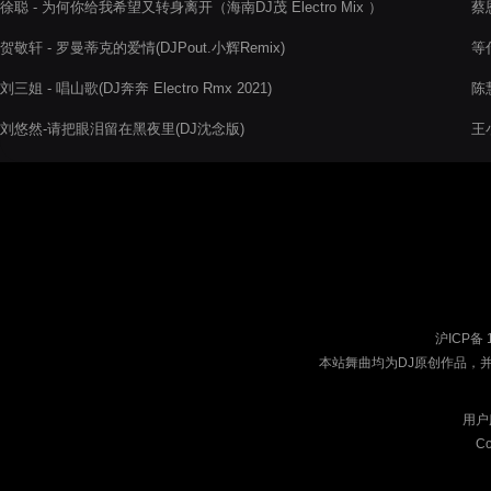
徐聪 - 为何你给我希望又转身离开（海南DJ茂 Electro Mix ）
蔡恩
贺敬轩 - 罗曼蒂克的爱情(DJPout.小辉Remix)
等什
刘三姐 - 唱山歌(DJ奔奔 Electro Rmx 2021)
陈慧
刘悠然-请把眼泪留在黑夜里(DJ沈念版)
王小
沪ICP备 
本站舞曲均为DJ原创作品，
用户
Co