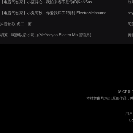
【电音阁独家】小蓝背心 - 我怕来者不是你(DjKaNSas
刘晨
ElectroBounce Rmx 2022)
【电音阁独家】小鬼阿秋 - 你爱我坏(DJ凯利 ElectroMelbourne
be
Rmx 2022)
抖音热歌 虎二 - 窗
阿悠
胡蒎 - 喝醉以后才明白(McYaoyao Electro Mix国语男)
黄
沪ICP备 
本站舞曲均为DJ原创作品，
用户
Co