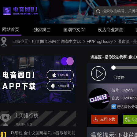
网站首页
独家舞曲
国潮中文DJ
夜店商业舞曲
目前位置：
电音阁音乐网
>
国潮中文DJ
>
FK/ProgHouse
>
洪嘉源 - 是
洪嘉源 - 是你没选我啊 (廉江D
已暂停
编号：32659
音质：320 Kbp
把这首歌分
上周排行榜
立即下载
C
Dj细粒 全中文国粤语Club音乐黎明前
温馨提示:下载