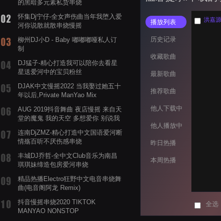
的黑暗多元素私货串烧
怀集Dj宁仔-全女声伤曲当年我堕入爱
洪嘉源 
播放列表
河你说散就散串烧慢摇
历史记录
柳州DJ小D - Baby 嘟嘟嘟哑私人订
制
收藏歌曲
DJ猛子-精心打造我可以陪你去看星
星送爱河中的宝贝粉丝
最新歌曲
DJAK中文慢摇2022 当我娶过她五十
推荐歌曲
年以后,Private ManYao Mix
他人下载中
AUG 2019抖音舞曲 夜店慢摇 来自天
堂的魔鬼 我的天空 多想爱你 别说我
他人播放中
的眼泪你无所谓 渡我不渡她
连南DjZMZ-精心打造中文国语爱河断
情殇百听不厌伤感串烧
昨日热播
丰城DJ乔哲-全中文Club音乐为南昌
本周热播
琪琪妹缔造包房爱河串烧
精品热播Electro狂野中文电音串烧舞
曲(电音阁阿龙 Remix)
抖音慢摇串烧2020 TIKTOK
全选
MANYAO NONSTOP
POWERMIXFOR_ADRIANNE飞鸟和