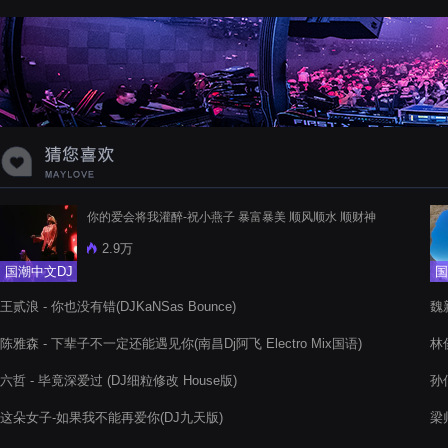
蝉爸爸妈妈爱存在夏天的风是想你的
声音啊
你的爱会将我灌醉-祝小燕子 暴富暴美 顺风顺水 顺财神
2.9万
国潮中文DJ
国
王贰浪 - 你也没有错(DJKaNSas Bounce)
魏
陈雅森 - 下辈子不一定还能遇见你(南昌Dj阿飞 Electro Mix国语)
林俊
六哲 - 毕竟深爱过 (DJ细粒修改 House版)
孙
这朵女子-如果我不能再爱你(DJ九天版)
梁帅