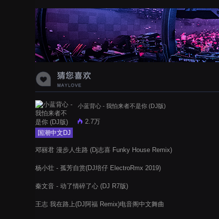
蝉爸爸妈妈爱存在夏天的风是想你的
声音啊
小蓝背心 - 我怕来者不是你 (DJ版)
2.7万
国潮中文DJ
邓丽君 漫步人生路 (Dj志喜 Funky House Remix)
杨小壮 - 孤芳自赏(DJ培仔 ElectroRmx 2019)
秦文音 - 动了情碎了心 (DJ R7版)
王志 我在路上(DJ阿福 Remix)电音阁中文舞曲