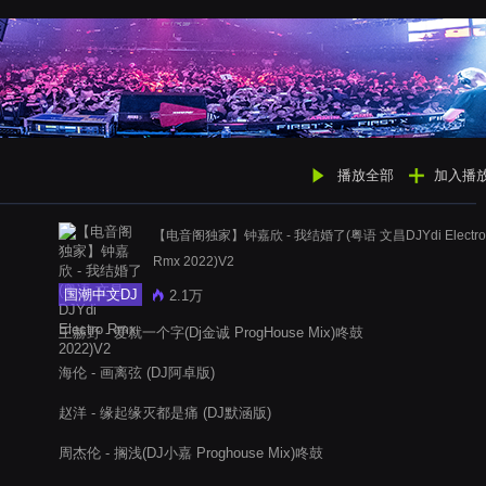
播放全部
加入播
【电音阁独家】钟嘉欣 - 我结婚了(粤语 文昌DJYdi Electro
Rmx 2022)V2
国潮中文DJ
2.1万
王赫野 - 爱就一个字(Dj金诚 ProgHouse Mix)咚鼓
海伦 - 画离弦 (DJ阿卓版)
赵洋 - 缘起缘灭都是痛 (DJ默涵版)
周杰伦 - 搁浅(DJ小嘉 Proghouse Mix)咚鼓