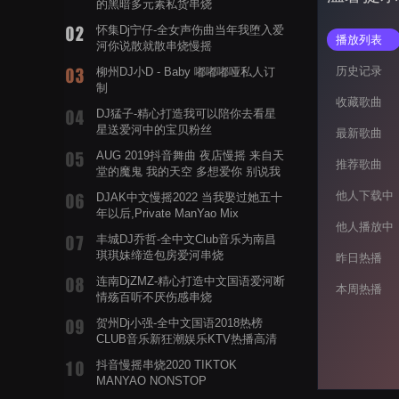
的黑暗多元素私货串烧
怀集Dj宁仔-全女声伤曲当年我堕入爱
播放列表
河你说散就散串烧慢摇
历史记录
柳州DJ小D - Baby 嘟嘟嘟哑私人订
制
收藏歌曲
DJ猛子-精心打造我可以陪你去看星
星送爱河中的宝贝粉丝
最新歌曲
AUG 2019抖音舞曲 夜店慢摇 来自天
推荐歌曲
堂的魔鬼 我的天空 多想爱你 别说我
的眼泪你无所谓 渡我不渡她
他人下载中
DJAK中文慢摇2022 当我娶过她五十
年以后,Private ManYao Mix
他人播放中
丰城DJ乔哲-全中文Club音乐为南昌
琪琪妹缔造包房爱河串烧
昨日热播
连南DjZMZ-精心打造中文国语爱河断
本周热播
情殇百听不厌伤感串烧
贺州Dj小强-全中文国语2018热榜
CLUB音乐新狂潮娱乐KTV热播高清
系列串烧
抖音慢摇串烧2020 TIKTOK
MANYAO NONSTOP
POWERMIXFOR_ADRIANNE飞鸟和