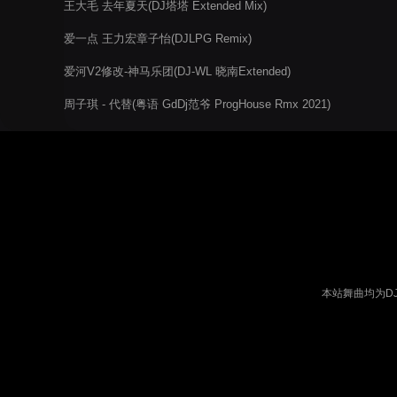
王大毛 去年夏天(DJ塔塔 Extended Mix)
爱一点 王力宏章子怡(DJLPG Remix)
爱河V2修改-神马乐团(DJ-WL 晓南Extended)
周子琪 - 代替(粤语 GdDj范爷 ProgHouse Rmx 2021)
本站舞曲均为D