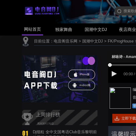
网站首页
独家舞曲
国潮中文DJ
夜店商
目前位置：
电音阁音乐网
>
国潮中文DJ
>
FK/ProgHouse
林咏诗 - Aman
00:00 /
编
音
上周排行榜
立即下载
Dj细粒 全中文国粤语Club音乐黎明前
温馨提示