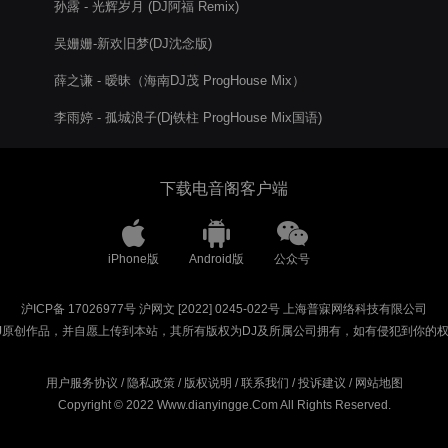
孙露 - 光辉岁月 (DJ阿福 Remix)
吴姗姗-新欢旧梦(DJ沈念版)
薛之谦 - 暧昧（海南DJ茂 ProgHouse Mix）
李雨婷 - 孤城浪子(Dj铁柱 ProgHouse Mix国语)
下载电音阁客户端
iPhone版
Android版
公众号
沪ICP备 17026977号
沪网文 [2022] 0245-022号
上海普寐网络科技有限公司
J原创作品，并自愿上传到本站，其所有版权为DJ及所属公司拥有，如有侵犯到你的
用户服务协议
/
隐私政策
/
版权说明
/
联系我们
/
投诉建议
/
网站地图
Copyright © 2022 Www.dianyingge.Com All Rights Reserved.