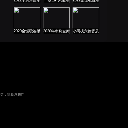
2022串烧舞曲系
车载Ea7风格系
2022整理电音系
列
列
列
2020全慢歌连版
2020年串烧全舞
小阿枫六倍音质
音乐串烧第二季
曲系列
系列 车载专享
权益，请联系我们