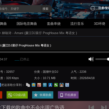
注册
/
登
搜索
业舞曲
国际电音舞曲
套曲串烧
流行音乐
3D环绕
>
林咏诗 - Amani (廉江DJ菜仔 ProgHouse Mix 粤语女 )
i (廉江DJ菜仔 ProgHouse Mix 粤语女 )
已停止
 04:37
号：32657
分类：国潮中文DJ
人气：2236
质：320 Kbps
大小：10.71 MB
时间：2026/04/18
把这首歌分享到：
CD或U盘
收藏歌曲
手机播放
:下载的歌曲中不会出现广告语