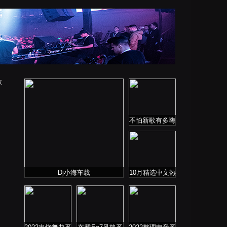
放
不怕新歌有多嗨
就怕老歌带DJ
Dj小海车载
10月精选中文热
播舞曲