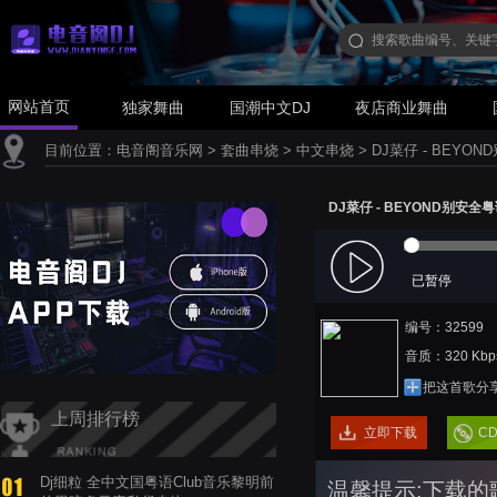
网站首页
独家舞曲
国潮中文DJ
夜店商业舞曲
目前位置：
电音阁音乐网
>
套曲串烧
>
中文串烧
>
DJ菜仔 - BEYON
DJ菜仔 - BEYOND别安全粤语
已暂停
编号：32599
音质：320 Kbp
把这首歌分
上周排行榜
立即下载
C
Dj细粒 全中文国粤语Club音乐黎明前
温馨提示:下载