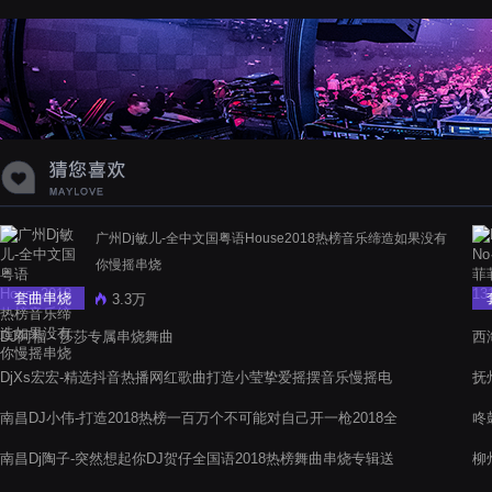
蝉爸爸妈妈爱存在夏天的风是想你的
声音啊
广州Dj敏儿-全中文国粤语House2018热榜音乐缔造如果没有
你慢摇串烧
套曲串烧
3.3万
DJ阿福 - 莎莎专属串烧舞曲
西
烧
DjXs宏宏-精选抖音热播网红歌曲打造小莹挚爱摇摆音乐慢摇电
抚
音阁串烧
南昌DJ小伟-打造2018热榜一百万个不可能对自己开一枪2018全
咚
中文串烧
南昌Dj陶子-突然想起你DJ贺仔全国语2018热榜舞曲串烧专辑送
柳
青青美女