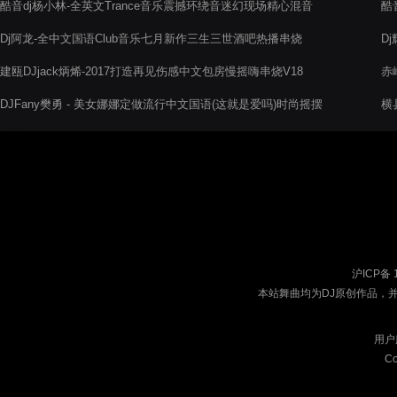
酷音dj杨小林-全英文Trance音乐震撼环绕音迷幻现场精心混音
酷
制作
Dj阿龙-全中文国语Club音乐七月新作三生三世酒吧热播串烧
D
建瓯DJjack炳烯-2017打造再见伤感中文包房慢摇嗨串烧V18
赤
DJFany樊勇 - 美女娜娜定做流行中文国语(这就是爱吗)时尚摇摆
横
节奏慢摇串烧
沪ICP备 
本站舞曲均为DJ原创作品，
用户
Co