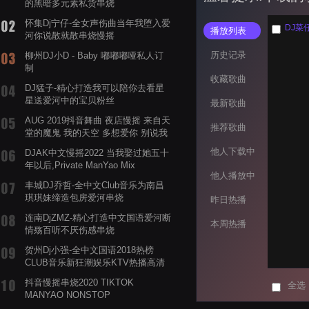
的黑暗多元素私货串烧
怀集Dj宁仔-全女声伤曲当年我堕入爱
DJ菜仔
播放列表
河你说散就散串烧慢摇
历史记录
柳州DJ小D - Baby 嘟嘟嘟哑私人订
制
收藏歌曲
DJ猛子-精心打造我可以陪你去看星
星送爱河中的宝贝粉丝
最新歌曲
AUG 2019抖音舞曲 夜店慢摇 来自天
推荐歌曲
堂的魔鬼 我的天空 多想爱你 别说我
的眼泪你无所谓 渡我不渡她
他人下载中
DJAK中文慢摇2022 当我娶过她五十
年以后,Private ManYao Mix
他人播放中
丰城DJ乔哲-全中文Club音乐为南昌
琪琪妹缔造包房爱河串烧
昨日热播
连南DjZMZ-精心打造中文国语爱河断
本周热播
情殇百听不厌伤感串烧
贺州Dj小强-全中文国语2018热榜
CLUB音乐新狂潮娱乐KTV热播高清
系列串烧
抖音慢摇串烧2020 TIKTOK
全选
MANYAO NONSTOP
POWERMIXFOR_ADRIANNE飞鸟和