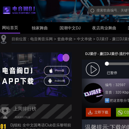
网站首页
独家舞曲
国潮中文DJ
夜店商业舞曲
目前位置：
电音阁音乐网
>
套曲串烧
>
中文串烧
>
DJ菜仔 - 廉江DJ
DJ菜仔 - 廉江DJ菜仔-流行
已暂停
编号：32597
音质：320 Kbp
把这首歌分
上周排行榜
立即下载
C
Dj细粒 全中文国粤语Club音乐黎明前
温馨提示:下载