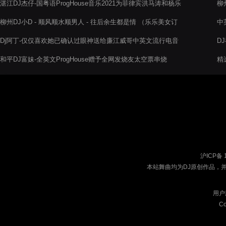
湛江DJ杰仔-国粤语ProgHouse音乐2021为菲律宾洪马涛和杨乐
柳
阿权DJ串烧
柳州DJ小D - 顺风顺水顺男人 - 往后余生都是情 （乐乐美女订
中
制）
Dj阿丁-仅仅喜欢她已确认过眼神送给廉江威哥中英文流行电音
D
阁串烧
和平DJ富妹-全英文ProgHouse赠予全网发烧友太空票串烧
精
Dj
沪ICP备 
本站舞曲均为DJ原创作品，
用户
Co