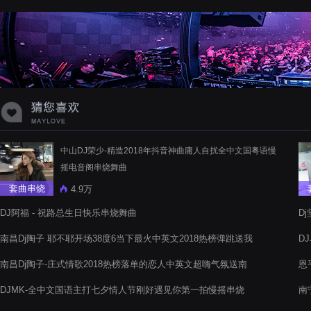
蝉爸爸妈妈爱存在夏天的风是想你的
声音啊
中山DJ荣少-精造2018年抖音神曲庸人自扰全中文国粤语慢
摇电音阁串烧舞曲
套曲串烧
4.9万
DJ阿福 - 祝路总生日快乐串烧舞曲
D
音
南昌Dj陶子 耶不耶开场38度6当下最火中英文2018热榜弹跳送我
D
的钢丝
烧
南昌Dj陶子-庄式情歌2018热榜落单的恋人中英文超嗨气氛送南
恩
昌青青美女
DJMK-全中文国语主打七夕情人节刚好遇见你第一拍慢摇串烧
南