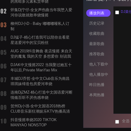
的黑暗多元素私货串烧
怀集Dj宁仔-全女声伤曲当年我堕入爱
DJ菜
播放列表
河你说散就散串烧慢摇
历史记录
柳州DJ小D - Baby 嘟嘟嘟哑私人订
制
收藏歌曲
DJ猛子-精心打造我可以陪你去看星
星送爱河中的宝贝粉丝
最新歌曲
AUG 2019抖音舞曲 夜店慢摇 来自天
推荐歌曲
堂的魔鬼 我的天空 多想爱你 别说我
的眼泪你无所谓 渡我不渡她
他人下载中
DJAK中文慢摇2022 当我娶过她五十
年以后,Private ManYao Mix
他人播放中
丰城DJ乔哲-全中文Club音乐为南昌
琪琪妹缔造包房爱河串烧
昨日热播
连南DjZMZ-精心打造中文国语爱河断
本周热播
情殇百听不厌伤感串烧
贺州Dj小强-全中文国语2018热榜
CLUB音乐新狂潮娱乐KTV热播高清
系列串烧
抖音慢摇串烧2020 TIKTOK
全选
MANYAO NONSTOP
POWERMIXFOR_ADRIANNE飞鸟和