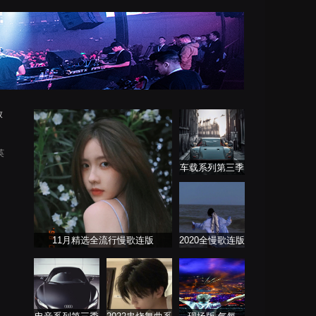
放
英
车载系列第三季
11月精选全流行慢歌连版
2020全慢歌连版
音乐串烧第一季