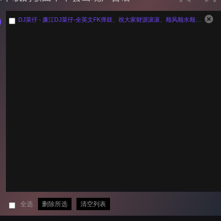
DJ菜仔 - 廉江DJ菜仔-全英文FK弹鼓、祝大家财源滚滚、顺风顺水顺财神…
全选
删除所选
清空列表