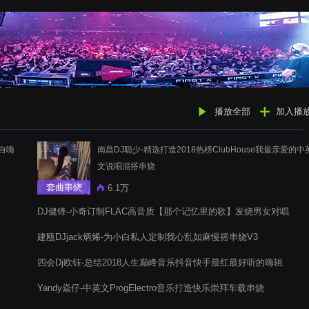
播放全部
加入播
初自嗨
南昌DJ聪少-精选打造2018热榜ClubHouse我最亲爱的中
文说唱混搭串烧
套曲串烧
6.1万
DJ健锋-小奇订制FLAC高音质【那个记忆里的歌】发烧男女对唱
车载韵味体验
建瓯DJjack炳烯-为小白私人定制我心乱如麻慢摇串烧V3
四会Dj欧钰-总结2018人生巅峰音乐抖音快手最红最好听的嗨辑
电音阁
Yandy焱仔-中英文ProgElectro音乐打造快乐崇拜车载串烧