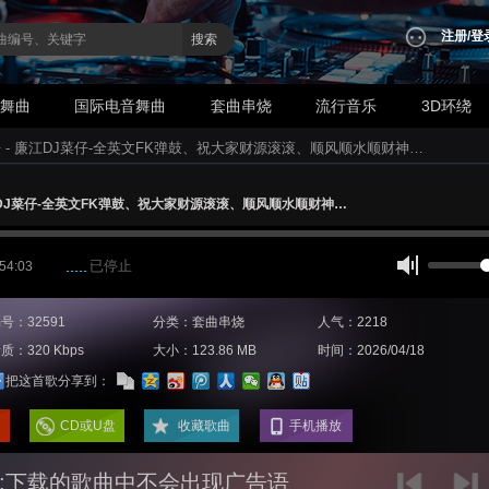
注册
/
登
搜索
业舞曲
国际电音舞曲
套曲串烧
流行音乐
3D环绕
仔 - 廉江DJ菜仔-全英文FK弹鼓、祝大家财源滚滚、顺风顺水顺财神…
廉江DJ菜仔-全英文FK弹鼓、祝大家财源滚滚、顺风顺水顺财神…
已停止
 54:03
号：32591
分类：套曲串烧
人气：2218
质：320 Kbps
大小：123.86 MB
时间：2026/04/18
把这首歌分享到：
CD或U盘
收藏歌曲
手机播放
:下载的歌曲中不会出现广告语