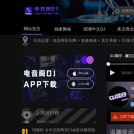
网站首页
独家舞曲
国潮中文DJ
夜店商
目前位置：
电音阁音乐网
>
套曲串烧
>
英文串烧
>
DJ菜
DJ菜仔 - 
00:00 /
编
音
上周排行榜
立即下载
Dj细粒 全中文国粤语Club音乐黎明前
温馨提示