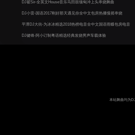
DJ翟Sir-全英文House音乐马田鼓缅甸冲上头串烧舞曲
DJ小雷-国语2017刚好那天遇见你全中文包房热播慢摇串烧
平潭DJ大街-为冰冰精选2018热榜电音全中文国语雨蝶包房电音
阁嗨串送给松溪芋头
DJ健锋-阿小订制粤语精选经典发烧男声车载体验
本站舞曲均为D