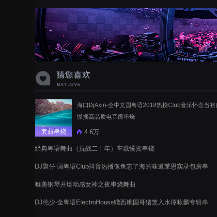
蝉爸爸妈妈爱存在夏天的风是想你的
声音啊
海口DjAxin-全中文国粤语2018热榜Club音乐怀念当
慢摇高品质电音阁串烧
套曲串烧
4.6万
经典粤语舞曲（抗战二十年）车载慢摇串烧
DJ聚仔-国粤语Club抖音热播像鱼忘了海的味道莱恩实录包房串
烧
唯美钢琴开场动感女神之夜串烧舞曲
DJ伦少-全粤语ElectroHouse赠西樵国哥猪笼入水谭咏麟专辑串
烧