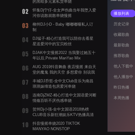
的黑暗多元素私货串烧
怀集Dj宁仔-全女声伤曲当年我堕入爱
播放列表
河你说散就散串烧慢摇
历史记录
柳州DJ小D - Baby 嘟嘟嘟哑私人订
制
收藏歌曲
DJ猛子-精心打造我可以陪你去看星
星送爱河中的宝贝粉丝
最新歌曲
DJAK中文慢摇2022 当我娶过她五十
推荐歌曲
年以后,Private ManYao Mix
他人下载中
AUG 2019抖音舞曲 夜店慢摇 来自天
堂的魔鬼 我的天空 多想爱你 别说我
他人播放中
的眼泪你无所谓 渡我不渡她
丰城DJ乔哲-全中文Club音乐为南昌
琪琪妹缔造包房爱河串烧
昨日热播
连南DjZMZ-精心打造中文国语爱河断
本周热播
情殇百听不厌伤感串烧
贺州Dj小强-全中文国语2018热榜
CLUB音乐新狂潮娱乐KTV热播高清
系列串烧
抖音慢摇串烧2020 TIKTOK
MANYAO NONSTOP
POWERMIXFOR_ADRIANNE飞鸟和