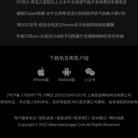
DJ邓少-再见只是陌生人之全中文情感气氛不舍得离别车载电音
阁串烧
建瓯DJjack炳烯-全中文国粤语流行前线唉声叹气热舞大碟V26
博白DJ安帝-精选全电英文House音乐包厢弹跳鼓轻飘飘
怀集DJBoss-全国语Club联手Dj阿豪打造哦呐呐呐抖音ID串烧
下载电音阁客户端
iPhone版
Android版
公众号
沪ICP备 17026977号
沪网文 [2022] 0245-022号
上海普寐网络科技有限公司
J原创作品，并自愿上传到本站，其所有版权为DJ及所属公司拥有，如有侵犯到你的
用户服务协议
/
隐私政策
/
版权说明
/
联系我们
/
投诉建议
/
网站地图
Copyright © 2022 Www.dianyingge.Com All Rights Reserved.