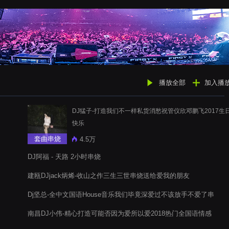
播放全部
加入播
DJ猛子-打造我们不一样私货消愁祝管仪欣邓鹏飞2017生
快乐
套曲串烧
4.5万
DJ阿福 - 天路 2小时串烧
建瓯DJjack炳烯-收山之作三生三世串烧送给爱我的朋友
Dj坚总-全中文国语House音乐我们毕竟深爱过不该放手不爱了串
烧
南昌DJ小伟-精心打造可能否因为爱所以爱2018热门全国语情感
电音阁舞曲串烧