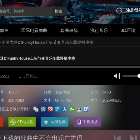
注册
/
登
搜索
业舞曲
国际电音舞曲
套曲串烧
流行音乐
3D环绕
财-全英文迷幻FunkyHouse上头节奏音乐车载慢摇串烧
迷幻FunkyHouse上头节奏音乐车载慢摇串烧
已停止
 65:21
号：32230
分类：套曲串烧
人气：3463
质：320 Kbps
大小：68.78 MB
时间：2026/03/25
把这首歌分享到：
CD或U盘
收藏歌曲
手机播放
:下载的歌曲中不会出现广告语