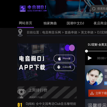
网站首页
独家舞曲
国潮中文DJ
夜店商
目前位置：
电音阁音乐网
>
套曲串烧
>
英文串烧
>
DJ宏
DJ宏财-全英文
00:00 /
编
音
上周排行榜
立即下载
Dj细粒 全中文国粤语Club音乐黎明前
温馨提示