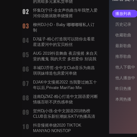
的黑暗多元素私货串烧
怀集Dj宁仔-全女声伤曲当年我堕入爱
播放列表
河你说散就散串烧慢摇
历史记录
柳州DJ小D - Baby 嘟嘟嘟哑私人订
制
收藏歌曲
DJ猛子-精心打造我可以陪你去看星
星送爱河中的宝贝粉丝
最新歌曲
AUG 2019抖音舞曲 夜店慢摇 来自天
推荐歌曲
堂的魔鬼 我的天空 多想爱你 别说我
的眼泪你无所谓 渡我不渡她
他人下载中
丰城DJ乔哲-全中文Club音乐为南昌
琪琪妹缔造包房爱河串烧
他人播放中
DJAK中文慢摇2022 当我娶过她五十
年以后,Private ManYao Mix
昨日热播
连南DjZMZ-精心打造中文国语爱河断
本周热播
情殇百听不厌伤感串烧
贺州Dj小强-全中文国语2018热榜
CLUB音乐新狂潮娱乐KTV热播高清
系列串烧
抖音慢摇串烧2020 TIKTOK
MANYAO NONSTOP
POWERMIXFOR_ADRIANNE飞鸟和