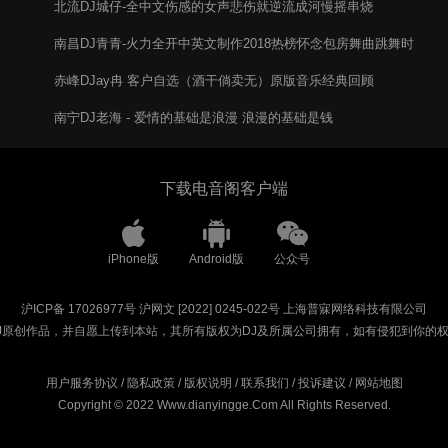
北流DJ城仔-全中文伤感的女声悲伤就逆流成河慢摇串烧
南昌DJ青青-火力全开中英文制作2018热榜怀念包房舞曲跳舞时
代串烧
赤峰DJay冉 客户自选（酒干倘卖无）原版音乐经典回顾
南宁DJ老海 - 爱情的基础是浪漫 浪漫的基础是钱
下载电音阁客户端
iPhone版
Android版
公众号
沪ICP备 17026977号
沪网文 [2022] 0245-022号
上海普寐网络科技有限公司
J原创作品，并自愿上传到本站，其所有版权为DJ及所属公司拥有，如有侵犯到你的
用户服务协议
/
隐私政策
/
版权说明
/
联系我们
/
投诉建议
/
网站地图
Copyright © 2022 Www.dianyingge.Com All Rights Reserved.