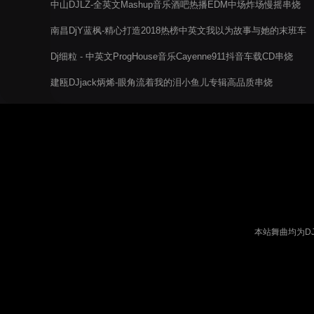
中山DJLZ-全英文Mashup音乐酒吧热播EDM中场炸场慢摇串烧
南昌DjY蓝枫-精心打造2018热榜中英文我以为故事与她的末班车
送给文杰
Dj细粒 - 中英文ProgHouse音乐Cayenne911抖音车载CD串烧
建瓯DJjack炳烯-眼角流着我的泪小鱼儿专辑高品质串烧
本站舞曲均为D