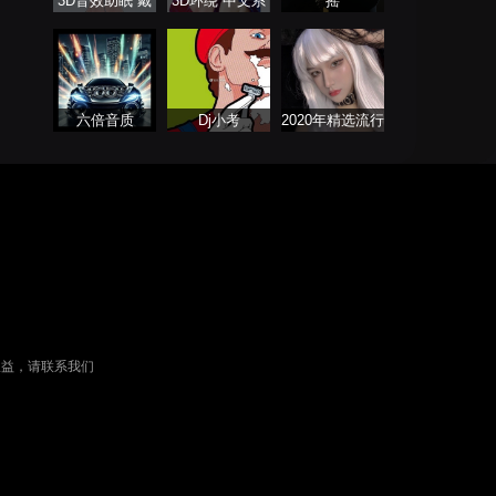
3D音效助眠 戴
3D环绕 中文系
摇
上耳机聆听
列
六倍音质
Dj小考
2020年精选流行
音乐连板歌曲
权益，请联系我们