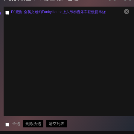
DJ宏财-全英文迷幻FunkyHouse上头节奏音乐车载慢摇串烧
全选
删除所选
清空列表