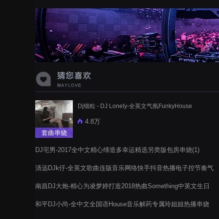
蝉爸爸妈妈爱存在夏天的风是想你的
声音啊
Dj细粒 - DJ Lonely-全英文气氛FunkyHouse
4.8万
套曲串烧
DJ宅男-2017全中文精心缔造多幸运精选另类版包房串烧(1)
清远DJk仔-全英文歌曲连版音乐网络快手抖音热播电子控节奏气
氛串烧
南昌DJ大炮-精心为凌梦婷打造2018热曲Something中英文生日
气氛电音阁舞曲串烧
和平DJ小尚-全中文全国语House音乐解药专属玲姐姐热播串烧