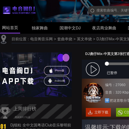
网站首页
独家舞曲
国潮中文DJ
夜店商业舞曲
目前位置：
电音阁音乐网
>
套曲串烧
>
英文串烧
>
DJ彪仔Mix-中英
DJ彪仔Mix-中英文第3张
已暂停
编号：27060
音质：320 Kbp
把这首歌分
上周排行榜
立即下载
C
Dj细粒 全中文国粤语Club音乐黎明前
温馨提示:下载