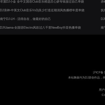
岑溪DJ小金 全中文国语Club音乐精选庄心妍专辑放过自己串烧
赤
DJ浪神-中英文Club音乐VsDj良少打造近期清风热播榜年度串烧
抚
南宁DJ-LH - 活得自在，做最好的自己
D
烧
DJIUaena-全国语Electro风吹过八千里NewBoy抖音热播串烧
南
沪ICP备 
本站舞曲均为DJ原创作品，
用户
Co