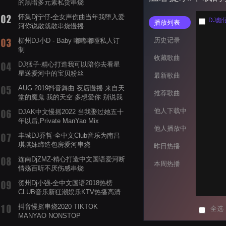
的黑暗多元素私货串烧
怀集Dj宁仔-全女声伤曲当年我堕入爱
DJ彪
播放列表
河你说散就散串烧慢摇
历史记录
柳州DJ小D - Baby 嘟嘟嘟哑私人订
制
收藏歌曲
DJ猛子-精心打造我可以陪你去看星
星送爱河中的宝贝粉丝
最新歌曲
AUG 2019抖音舞曲 夜店慢摇 来自天
推荐歌曲
堂的魔鬼 我的天空 多想爱你 别说我
的眼泪你无所谓 渡我不渡她
他人下载中
DJAK中文慢摇2022 当我娶过她五十
年以后,Private ManYao Mix
他人播放中
丰城DJ乔哲-全中文Club音乐为南昌
琪琪妹缔造包房爱河串烧
昨日热播
连南DjZMZ-精心打造中文国语爱河断
本周热播
情殇百听不厌伤感串烧
贺州Dj小强-全中文国语2018热榜
CLUB音乐新狂潮娱乐KTV热播高清
系列串烧
抖音慢摇串烧2020 TIKTOK
全选
MANYAO NONSTOP
POWERMIXFOR_ADRIANNE飞鸟和