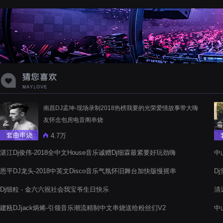
蝉爸爸妈妈爱存在夏天的风是想你的
声音啊
南昌DJ孟坤-现场录制2018热榜我要的光荣爱情故事带大嗨
友怀念包房电音阁串烧
套曲串烧
4.7万
湛江Dj俊伟-2018全中文House音乐诚赠Dj细霖最紧要好玩劲嗨
中
电音阁串烧舞曲
音
恩平DJ龙头-2018中英文Disco音乐气氛怀旧舞台加快版慢摇串
D
烧
音
Dj细粒 - 金六六祝社会我宝爷生日快乐
清
建瓯DJjack炳烯-引领音乐潮流精制中文串烧送给粉丝们V2
中
阁