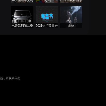
10月整理中文咚
Dj小考
2022串烧舞曲系
鼓 ProgHouse
列
电音系列第二季
2021热门歌曲合
串烧
集
权益，请联系我们