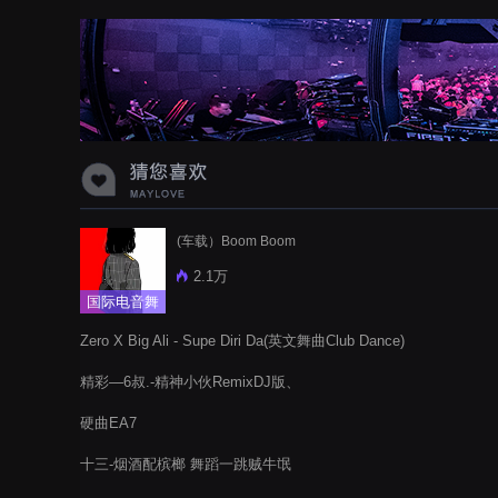
蝉爸爸妈妈爱存在夏天的风是想你的
声音啊
(车载）Boom Boom
2.1万
国际电音舞
曲
Zero X Big Ali - Supe Diri Da(英文舞曲Club Dance)
精彩—6叔.-精神小伙RemixDJ版、
硬曲EA7
十三-烟酒配槟榔 舞蹈一跳贼牛氓