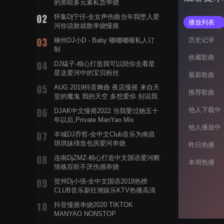
的黑暗多元素私货串烧
怀集Dj宁仔-全女声伤曲当年我堕入爱
播放列表
河你说散就散串烧慢摇
历史记录
柳州DJ小D - Baby 嘟嘟嘟哑私人订
制
收藏歌曲
DJ猛子-精心打造我可以陪你去看星
星送爱河中的宝贝粉丝
最新歌曲
AUG 2019抖音舞曲 夜店慢摇 来自天
推荐歌曲
堂的魔鬼 我的天空 多想爱你 别说我
的眼泪你无所谓 渡我不渡她
他人下载中
DJAK中文慢摇2022 当我娶过她五十
年以后,Private ManYao Mix
他人播放中
丰城DJ乔哲-全中文Club音乐为南昌
琪琪妹缔造包房爱河串烧
昨日热播
连南DjZMZ-精心打造中文国语爱河断
本周热播
情殇百听不厌伤感串烧
贺州Dj小强-全中文国语2018热榜
CLUB音乐新狂潮娱乐KTV热播高清
系列串烧
抖音慢摇串烧2020 TIKTOK
MANYAO NONSTOP
POWERMIXFOR_ADRIANNE飞鸟和