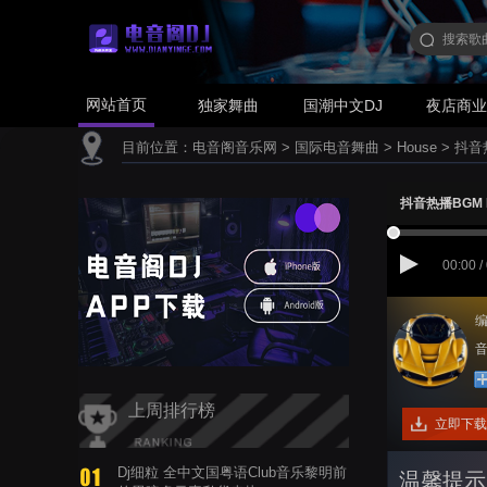
网站首页
独家舞曲
国潮中文DJ
夜店商
目前位置：
电音阁音乐网
>
国际电音舞曲
>
House
>
抖音热
抖音热播BGM Re
00:00 /
编
音
上周排行榜
立即下载
Dj细粒 全中文国粤语Club音乐黎明前
温馨提示