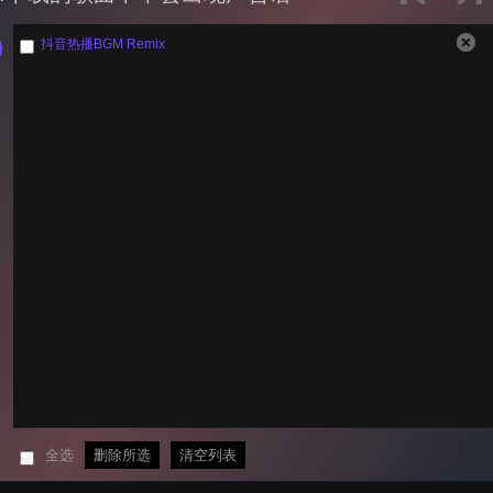
抖音热播BGM Remix ‭‭
全选
删除所选
清空列表