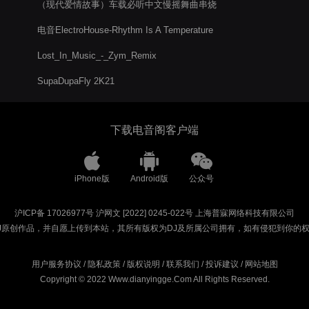
（现代爱情故事）车载必听中文慢摇舞曲串烧
电音ElectroHouse-Rhythm Is A Temperature
Lost_In_Music_-_Zym_Remix
SupaDupaFly 2K21
下载电音阁客户端
iPhone版
Android版
公众号
沪ICP备 17026977号
沪网文 [2022] 0245-022号
上海普寐网络科技有限公司
J原创作品，并自愿上传到本站，其所有版权为DJ及所属公司拥有，如有侵犯到你的
用户服务协议
/
隐私政策
/
版权说明
/
联系我们
/
投诉建议
/
网站地图
Copyright © 2022 Www.dianyingge.Com All Rights Reserved.