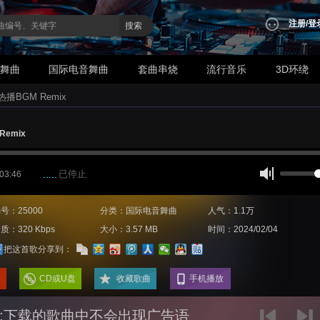
注册
/
登
搜索
业舞曲
国际电音舞曲
套曲串烧
流行音乐
3D环绕
播BGM Remix ‭‭
mix ‭‭
已停止
 03:46
号：25000
分类：国际电音舞曲
人气：1.1万
质：320 Kbps
大小：3.57 MB
时间：2024/02/04
把这首歌分享到：
CD或U盘
收藏歌曲
手机播放
:下载的歌曲中不会出现广告语