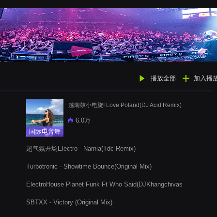
播放全部
加入播
越南鼓小电旋I Love Poland(DJ Acid Remix)
6.0万
国际电音舞
曲
超气氛开场Electro - Narnia(Tdc Remix)
Turbotronic - Showtime Bounce(Original Mix)
ElectroHouse Planet Funk Ft Who Said(DJKhangchivas
Mashup)
SBTXX - Victory (Original Mix)