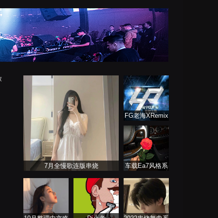
放
FG老海XRemix
经典语录开场
7月全慢歌连版串烧
车载Ea7风格系
列