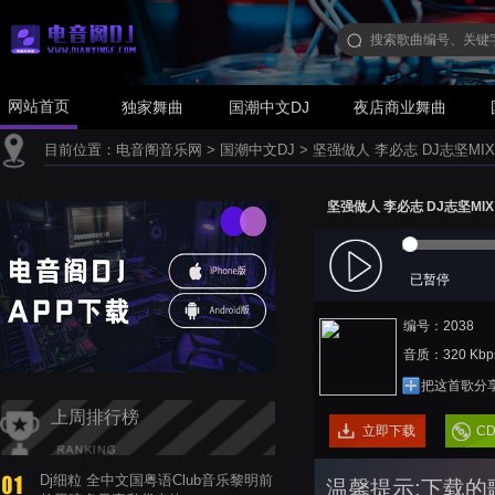
网站首页
独家舞曲
国潮中文DJ
夜店商业舞曲
目前位置：
电音阁音乐网
>
国潮中文DJ
>
坚强做人 李必志 DJ志坚MIX
坚强做人 李必志 DJ志坚MIX
已暂停
编号：2038
音质：320 Kbp
把这首歌分
上周排行榜
立即下载
C
Dj细粒 全中文国粤语Club音乐黎明前
温馨提示:下载