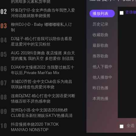
的黑暗多元素私货串烧
怀集Dj宁仔-全女声伤曲当年我堕入爱
坚强做
播放列表
河你说散就散串烧慢摇
历史记录
柳州DJ小D - Baby 嘟嘟嘟哑私人订
制
收藏歌曲
DJ猛子-精心打造我可以陪你去看星
星送爱河中的宝贝粉丝
最新歌曲
AUG 2019抖音舞曲 夜店慢摇 来自天
推荐歌曲
堂的魔鬼 我的天空 多想爱你 别说我
的眼泪你无所谓 渡我不渡她
他人下载中
DJAK中文慢摇2022 当我娶过她五十
年以后,Private ManYao Mix
他人播放中
丰城DJ乔哲-全中文Club音乐为南昌
琪琪妹缔造包房爱河串烧
昨日热播
连南DjZMZ-精心打造中文国语爱河断
本周热播
情殇百听不厌伤感串烧
贺州Dj小强-全中文国语2018热榜
CLUB音乐新狂潮娱乐KTV热播高清
系列串烧
抖音慢摇串烧2020 TIKTOK
全选
MANYAO NONSTOP
POWERMIXFOR_ADRIANNE飞鸟和