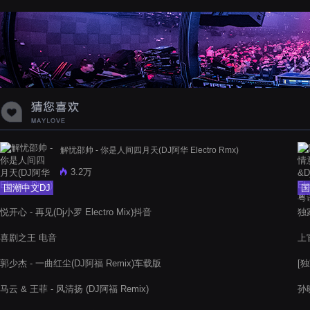
蝉爸爸妈妈爱存在夏天的风是想你的
声音啊
解忧邵帅 - 你是人间四月天(DJ阿华 Electro Rmx)
3.2万
国潮中文DJ
国
悦开心 - 再见(Dj小罗 Electro Mix)抖音
独
喜剧之王 电音
上官
郭少杰 - 一曲红尘(DJ阿福 Remix)车载版
[独
马云 & 王菲 - 风清扬 (DJ阿福 Remix)
孙