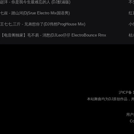
赵洋 - 你是我今生最难忘的人 (DJ默涵版)
不
七叔 - 踏山河(DjSrue Electro Mix国语男)
红
王七七,三斤 - 兄弟想你了(DJ伟然ProgHouse Mix)
小
【电音阁独家】毛不易 - 消愁(DJLeo仔仔 ElectroBounce Rmx
枯木
2022)
沪ICP备 
本站舞曲均为DJ原创作品，
用户
Co