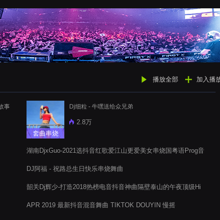
播放全部
加入播
故事
Dj细粒 - 牛嘿送给众兄弟
2.8万
套曲串烧
湖南DjxGuo-2021选抖音红歌爱江山更爱美女串烧国粤语Prog音
乐
DJ阿福 - 祝路总生日快乐串烧舞曲
韶关Dj辉少-打造2018热榜电音抖音神曲隔壁泰山的午夜顶级Hi
房跳舞电音阁串烧舞曲
APR 2019 最新抖音混音舞曲 TIKTOK DOUYIN 慢摇