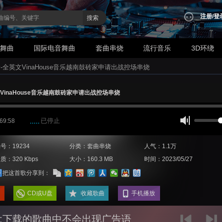
注册
/
登
搜索
业舞曲
国际电音舞曲
套曲串烧
流行音乐
3D环绕
新-全英文VinaHouse音乐越南鼓砖家申请出战控场串烧
文VinaHouse音乐越南鼓砖家申请出战控场串烧
已停止
 69:58
号：19234
分类：套曲串烧
人气：1.1万
质：320 Kbps
大小：160.3 MB
时间：2023/05/27
把这首歌分享到：
CD或U盘
收藏歌曲
手机播放
:下载的歌曲中不会出现广告语