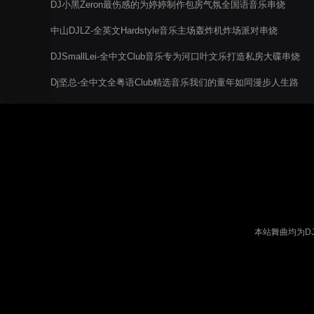
DJ小黑Zeron最伤感的为婷婷制作包房气氛全国语音乐串烧
中山DJLZ-全英文Hardstyle音乐主场轰炸机炸场派对串烧
DJSmallLei-全中文Club音乐专为河口叶文乐打造私房大碟串烧
Dj坚总-全中文全粤语Club精选音乐我们的童年如同漫步人生路
舞曲串烧
本站舞曲均为D