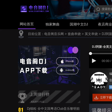
网站首页
独家舞曲
国潮中文DJ
夜店商
目前位置：
电音阁音乐网
>
套曲串烧
>
英文串烧
>
DJ阿
DJ阿新-全英
00:00 /
编
音
上周排行榜
立即下载
Dj细粒 全中文国粤语Club音乐黎明前
温馨提示