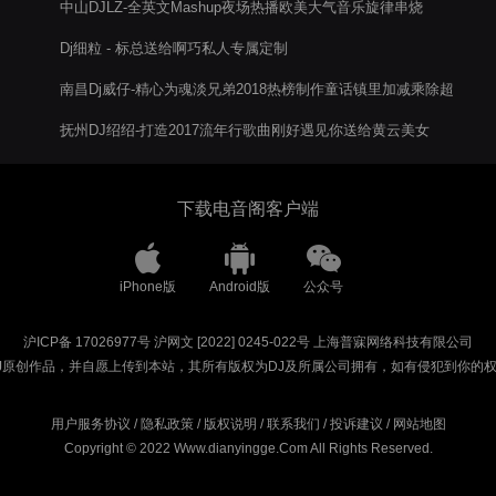
中山DJLZ-全英文Mashup夜场热播欧美大气音乐旋律串烧
Dj细粒 - 标总送给啊巧私人专属定制
南昌Dj威仔-精心为魂淡兄弟2018热榜制作童话镇里加减乘除超
嗨车载大碟
抚州DJ绍绍-打造2017流年行歌曲刚好遇见你送给黄云美女
下载电音阁客户端
iPhone版
Android版
公众号
沪ICP备 17026977号
沪网文 [2022] 0245-022号
上海普寐网络科技有限公司
J原创作品，并自愿上传到本站，其所有版权为DJ及所属公司拥有，如有侵犯到你的
用户服务协议
/
隐私政策
/
版权说明
/
联系我们
/
投诉建议
/
网站地图
Copyright © 2022 Www.dianyingge.Com All Rights Reserved.