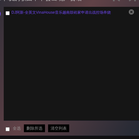
DJ阿新-全英文VinaHouse音乐越南鼓砖家申请出战控场串烧
全选
删除所选
清空列表