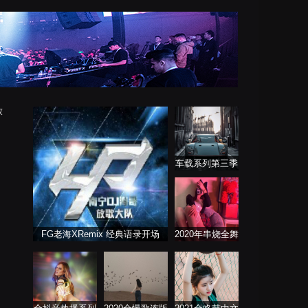
放
车载系列第三季
FG老海XRemix 经典语录开场
2020年串烧全舞
曲系列