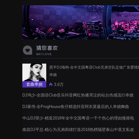
蝉爸爸妈妈爱存在夏天的风是想你的
声音啊
恩平DJ海狗-全中文国粤语Club兄弟甘队定做广东爱情
串烧
套曲串烧
3.6万
DJ鸿少-全国语Club音乐抖音网红热播哭泣的站台伤感流行串烧
DJ家伟-全ProgHouse鱼仔精选抖音阿衣莫最后的人串烧舞曲
中山DJ荣少-精造2018年全中文国粤语一千个伤心的理由慢摇电
音阁串烧
南昌DJ平总-精心为兄弟闵雄打造2018热榜隔壁泰山中英文私改
版慢摇串烧