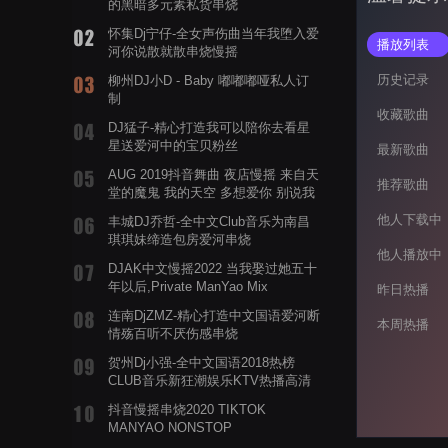
的黑暗多元素私货串烧
怀集Dj宁仔-全女声伤曲当年我堕入爱
播放列表
河你说散就散串烧慢摇
历史记录
柳州DJ小D - Baby 嘟嘟嘟哑私人订
制
收藏歌曲
DJ猛子-精心打造我可以陪你去看星
星送爱河中的宝贝粉丝
最新歌曲
AUG 2019抖音舞曲 夜店慢摇 来自天
推荐歌曲
堂的魔鬼 我的天空 多想爱你 别说我
的眼泪你无所谓 渡我不渡她
他人下载中
丰城DJ乔哲-全中文Club音乐为南昌
琪琪妹缔造包房爱河串烧
他人播放中
DJAK中文慢摇2022 当我娶过她五十
年以后,Private ManYao Mix
昨日热播
连南DjZMZ-精心打造中文国语爱河断
本周热播
情殇百听不厌伤感串烧
贺州Dj小强-全中文国语2018热榜
CLUB音乐新狂潮娱乐KTV热播高清
系列串烧
抖音慢摇串烧2020 TIKTOK
MANYAO NONSTOP
POWERMIXFOR_ADRIANNE飞鸟和