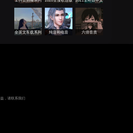
全抖音热播系列
2020全慢歌连版
2021全咚鼓中文
串烧舞曲Remix
音乐串烧第二季
歌曲大全
全英文车载系列
纯音和电音
六倍音质
权益，请联系我们