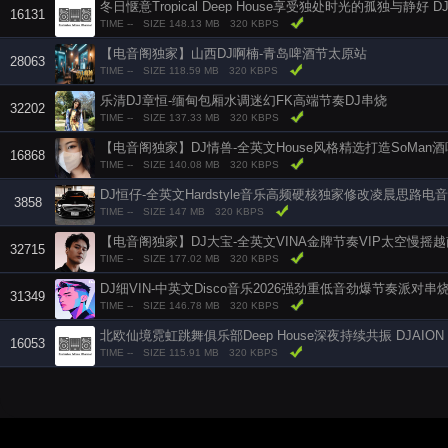
冬日惬意Tropical Deep House享受独处时光的孤独与静好 DJ
16131
TIME --
SIZE 148.13 MB
320 KBPS
【电音阁独家】山西DJ啊楠-青岛啤酒节太原站
28063
TIME --
SIZE 118.59 MB
320 KBPS
乐清DJ章恒-缅甸包厢水调迷幻FK高端节奏DJ串烧
32202
TIME --
SIZE 137.33 MB
320 KBPS
16868
TIME --
SIZE 140.08 MB
320 KBPS
DJ恒仔-全英文Hardstyle音乐高频硬核独家修改凌晨思路电
3858
TIME --
SIZE 147 MB
320 KBPS
32715
TIME --
SIZE 177.02 MB
320 KBPS
DJ细VIN-中英文Disco音乐2026强劲重低音劲爆节奏派对串
31349
TIME --
SIZE 146.78 MB
320 KBPS
北欧仙境霓虹跳舞俱乐部Deep House深夜持续共振 DJAION
16053
TIME --
SIZE 115.91 MB
320 KBPS