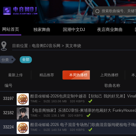
网站首页
独家舞曲
国潮中文DJ
夜店商业舞曲
目前位置：
电音阁DJ音乐网
>
英文串烧
全部
分类
最新上传
精品推荐
本周热播榜
上周热播榜
本
编号
歌曲名称
33197
TIME --
SIZE 163.06 MB
320 KBPS
【电音阁独家】乐清DJ章恒-柬埔寨的包厢好大 FunkyHous
32182
TIME --
SIZE 138.1 MB
320 KBPS
酷音dj倾城-2026 电子混音专场热门歌曲混音版纯硬核电子
33224
TIME --
SIZE 140.54 MB
320 KBPS