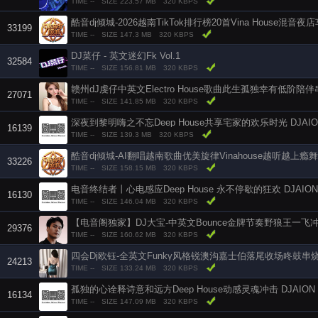
TIME --
SIZE 223.57 MB
320 KBPS
酷音dj倾城-2026越南TikTok排行榜20首Vina House混音
33199
TIME --
SIZE 147.3 MB
320 KBPS
DJ菜仔 - 英文迷幻Fk Vol.1
32584
TIME --
SIZE 156.81 MB
320 KBPS
赣州dJ虔仔中英文Electro House歌曲此生孤独幸有低阶陪
27071
TIME --
SIZE 141.85 MB
320 KBPS
深夜到黎明嗨之不忘Deep House共享宅家的欢乐时光 DJAIO
16139
TIME --
SIZE 139.3 MB
320 KBPS
酷音dj倾城-AI翻唱越南歌曲优美旋律Vinahouse越听越上瘾
33226
TIME --
SIZE 158.15 MB
320 KBPS
电音终结者丨心电感应Deep House 永不停歇的狂欢 DJAION
16130
TIME --
SIZE 146.04 MB
320 KBPS
29376
TIME --
SIZE 160.62 MB
320 KBPS
四会Dj欧钰-全英文Funky风格锐澳沟嘉士伯落尾收场咚鼓串
24213
TIME --
SIZE 133.24 MB
320 KBPS
孤独的心诠释诗意和远方Deep House动感灵魂冲击 DJAION
16134
TIME --
SIZE 147.09 MB
320 KBPS