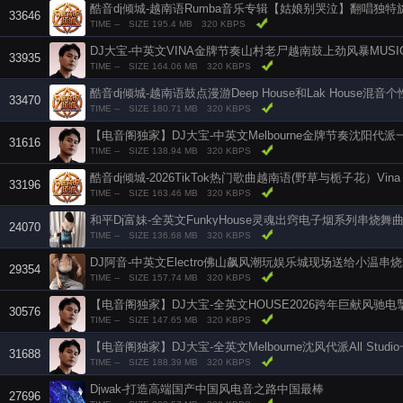
33646
TIME --
SIZE 195.4 MB
320 KBPS
DJ大宝-中英文VINA金牌节奏山村老尸越南鼓上劲风暴MUS
33935
TIME --
SIZE 164.06 MB
320 KBPS
33470
TIME --
SIZE 180.71 MB
320 KBPS
31616
TIME --
SIZE 138.94 MB
320 KBPS
33196
TIME --
SIZE 163.46 MB
320 KBPS
和平Dj富妹-全英文FunkyHouse灵魂出窍电子烟系列串烧舞
24070
TIME --
SIZE 136.68 MB
320 KBPS
DJ阿音-中英文Electro佛山飙风潮玩娱乐城现场送给小温串
29354
TIME --
SIZE 157.74 MB
320 KBPS
30576
TIME --
SIZE 147.65 MB
320 KBPS
31688
TIME --
SIZE 188.39 MB
320 KBPS
Djwak-打造高端国产中国风电音之路中国最棒
27696