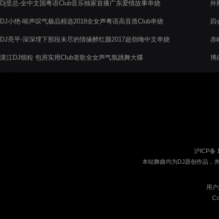
Dj坚总-全中文国粤语Club音乐独家首播广东爱情故事串烧
外
DJ小绝-唉声叹气极品精选2018全女声粤语高音质Club串烧
四
大
DJ亮平-深深埋下那段未尽的情缘醉红颜2017超劲嗨中文串烧
赤
是
湛江DJ细粒 包房实用Club老歌全女声气氛跳舞大碟
博
沪ICP备 
本站舞曲均为DJ原创作品，
用户
Co