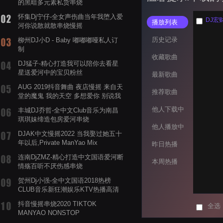
的黑暗多元素私货串烧
怀集Dj宁仔-全女声伤曲当年我堕入爱
DJ宏
播放列表
河你说散就散串烧慢摇
历史记录
柳州DJ小D - Baby 嘟嘟嘟哑私人订
制
收藏歌曲
DJ猛子-精心打造我可以陪你去看星
星送爱河中的宝贝粉丝
最新歌曲
AUG 2019抖音舞曲 夜店慢摇 来自天
推荐歌曲
堂的魔鬼 我的天空 多想爱你 别说我
的眼泪你无所谓 渡我不渡她
他人下载中
丰城DJ乔哲-全中文Club音乐为南昌
琪琪妹缔造包房爱河串烧
他人播放中
DJAK中文慢摇2022 当我娶过她五十
年以后,Private ManYao Mix
昨日热播
连南DjZMZ-精心打造中文国语爱河断
本周热播
情殇百听不厌伤感串烧
贺州Dj小强-全中文国语2018热榜
CLUB音乐新狂潮娱乐KTV热播高清
系列串烧
抖音慢摇串烧2020 TIKTOK
全选
MANYAO NONSTOP
POWERMIXFOR_ADRIANNE飞鸟和