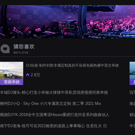
蝉爸爸妈妈爱存在夏天的风是想你的
声音啊
DJ佳俊-制作刘凯专属定制真的不容易包厢热播中英文串烧
2.8万
套曲串烧
丰城DJ馒头-精心打造小米椒火辣辣中英私货混搭慢摇经典串烧
D
柳州DJ小Q - Sky One 小六专属英文定制 第二季 2021 Mix
南
音
顺德DJYK-2018全中文国粤语House重磅打造抖音系列曲曲动人
精
电音阁串烧舞曲
南宁DJ老海-祝可可在2021账密的道路上事事顺心 生意红火 日
中
进斗金 八方来财