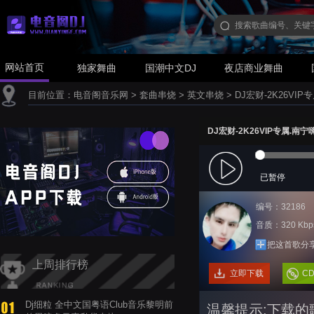
网站首页
独家舞曲
国潮中文DJ
夜店商业舞曲
目前位置：
电音阁音乐网
>
套曲串烧
>
英文串烧
>
DJ宏财-2K26VI
DJ宏财-2K26VIP专属.南宁
已暂停
编号：32186
音质：320 Kbp
把这首歌分
上周排行榜
立即下载
C
Dj细粒 全中文国粤语Club音乐黎明前
温馨提示:下载