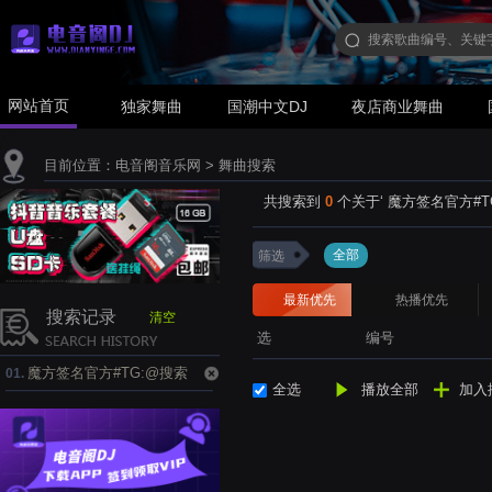
网站首页
独家舞曲
国潮中文DJ
夜店商业舞曲
目前位置：
电音阁音乐网
> 舞曲搜索
共搜索到
0
个关于‘
魔方签名官方#TG:
全部
筛选
最新优先
热播优先
搜索记录
清空
选
编号
魔方签名官方#TG:@搜索
01.
全选
播放全部
加入
Qweapp1.thw