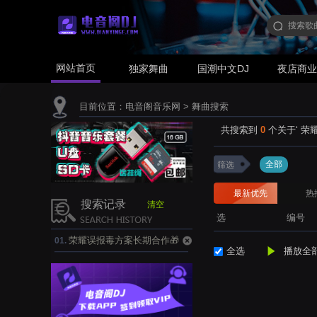
网站首页
独家舞曲
国潮中文DJ
夜店商
目前位置：
电音阁音乐网
> 舞曲搜索
共搜索到
0
个关于‘
荣耀
全部
筛选
最新优先
热
搜索记录
清空
选
编号
荣耀误报毒方案长期合作🎁
01.
全选
播放全
电报搜taomamao.tgu