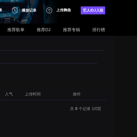
录
上传舞曲
播放记录
艺人/DJ入驻
推荐歌单
推荐DJ
推荐专辑
排行榜
人气
上传时间
操作
共
0
个记录 1/0页