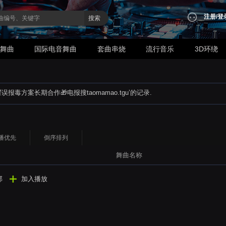
注册
/
登
搜索
业舞曲
国际电音舞曲
套曲串烧
流行音乐
3D环绕
误报毒方案长期合作🎁电报搜taomamao.tgu
’的记录.
播优先
倒序排列
舞曲名称
部
加入播放