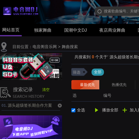
网站首页
独家舞曲
国潮中文DJ
夜店商业舞曲
目前位置：
电音阁音乐网
> 舞曲搜索
共搜索到
0
个关于‘
源头超级签长期合作方案
全部
筛选
最新优先
热播优先
搜索记录
清空
选
编号
源头超级签长期合作方案
01.
全选
播放全部
加入
🎵Telegram:@duo693.ppj