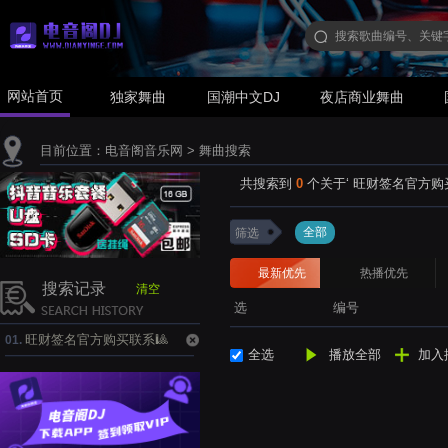
网站首页
独家舞曲
国潮中文DJ
夜店商业舞曲
目前位置：
电音阁音乐网
> 舞曲搜索
共搜索到
0
个关于‘
旺财签名官方购买联系
全部
筛选
最新优先
热播优先
搜索记录
清空
选
编号
旺财签名官方购买联系🎱
01.
全选
播放全部
加入
TG:@iossteven1.zte