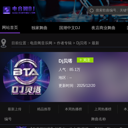
网站首页
独家舞曲
国潮中文DJ
夜店商业舞曲
目前位置：
电音阁音乐网
>
作者专辑
>
Dj贝塔
>
最新
Dj贝塔
人气 : 85.1万
地区 : --
更新时间 :
2025/12/20
最新上传
精品推荐
本周热播榜
上周热播榜
本
编号
舞曲名称