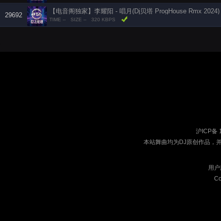
【电音阁独家】李耀阳 - 唱月(Dj贝塔 ProgHouse Rmx 2024)
29692
TIME --
SIZE --
320 KBPS
沪ICP备 
本站舞曲均为DJ原创作品，
用户
Co