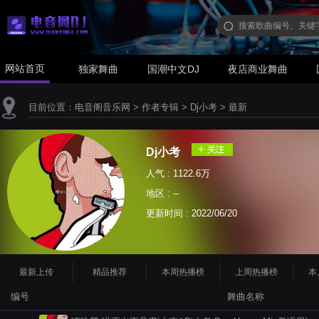
网站首页
独家舞曲
国潮中文DJ
夜店商业舞曲
目前位置：
电音阁音乐网
>
作者专辑
>
Dj小考
>
最新
Dj小考
人气 : 1122.6万
地区 : --
更新时间 :
2022/06/20
最新上传
精品推荐
本周热播榜
上周热播榜
本
编号
舞曲名称