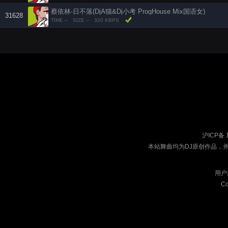
蔡依林-日不落(DjA猫&Dj小考 ProgHouse Mix国语女)
31628
TIME --
SIZE --
320 KBPS
沪ICP备 
本站舞曲均为DJ原创作品，
用户
Co