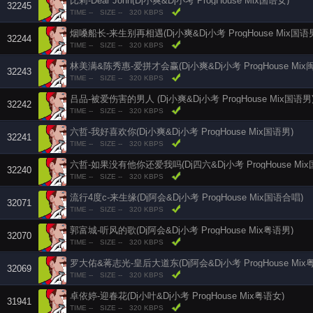
比莉-Dear John(Dj小爽&Dj小考 ProgHouse Mix国语女)
32245
TIME --
SIZE --
320 KBPS
烟嗓船长-来生别再相遇(Dj小爽&Dj小考 ProgHouse Mix国语
32244
TIME --
SIZE --
320 KBPS
林美满&陈秀惠-爱拼才会赢(Dj小爽&Dj小考 ProgHouse Mi
32243
TIME --
SIZE --
320 KBPS
吕品-被爱伤害的男人 (Dj小爽&Dj小考 ProgHouse Mix国语男
32242
TIME --
SIZE --
320 KBPS
六哲-我好喜欢你(Dj小爽&Dj小考 ProgHouse Mix国语男)
32241
TIME --
SIZE --
320 KBPS
六哲-如果没有他你还爱我吗(Dj四六&Dj小考 ProgHouse Mix
32240
TIME --
SIZE --
320 KBPS
流行4度c-来生缘(Dj阿会&Dj小考 ProgHouse Mix国语合唱)
32071
TIME --
SIZE --
320 KBPS
郭富城-听风的歌(Dj阿会&Dj小考 ProgHouse Mix粤语男)
32070
TIME --
SIZE --
320 KBPS
罗大佑&蒋志光-皇后大道东(Dj阿会&Dj小考 ProgHouse Mix
32069
TIME --
SIZE --
320 KBPS
卓依婷-迎春花(Dj小叶&Dj小考 ProgHouse Mix粤语女)
31941
TIME --
SIZE --
320 KBPS